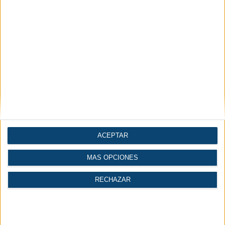
Automatización |
Construcción
Industria 4.0
| Ingeniería
Gases
Logística
ACEPTAR
MÁS OPCIONES
RECHAZAR
Economía |
Industria del agua
Industria