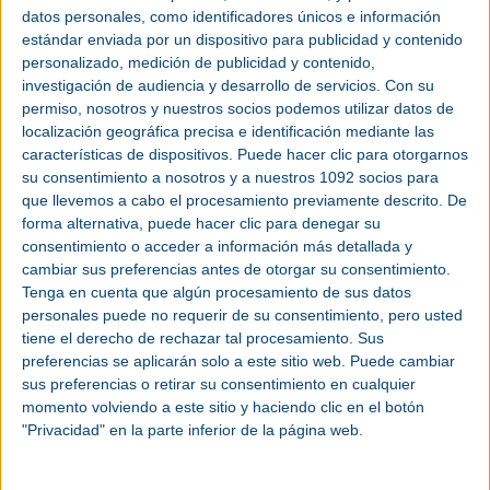
diseñado en línea con su iniciativa Top Industrial
datos personales, como identificadores únicos e información
Efficiency (TIE ), que ofrece equipos que superan
estándar enviada por un dispositivo para publicidad y contenido
los parámetros de rendimiento estándar. Los
personalizado, medición de publicidad y contenido,
motores y generadores TIE de ABB están
investigación de audiencia y desarrollo de servicios.
Con su
diseñados para superar los actuales niveles de
permiso, nosotros y nuestros socios podemos utilizar datos de
localización geográfica precisa e identificación mediante las
eficiencia, ayudando a los clientes a reducir el
características de dispositivos. Puede hacer clic para otorgarnos
consumo eléctrico, los costes operativos y el coste
su consentimiento a nosotros y a nuestros 1092 socios para
total de propiedad (TCO) sin comprometer el
que llevemos a cabo el procesamiento previamente descrito. De
rendimiento ni añadir complejidad.
forma alternativa, puede hacer clic para denegar su
consentimiento o acceder a información más detallada y
El motor, destinado a una planta siderúrgica en la
cambiar sus preferencias antes de otorgar su consentimiento.
India, ha alcanzado un índice de eficiencia del
Tenga en cuenta que algún procesamiento de sus datos
99,13% durante las pruebas, una mejora sustancial
personales puede no requerir de su consentimiento, pero usted
respecto al anterior récord mundial de ABB del
tiene el derecho de rechazar tal procesamiento. Sus
99,05% establecido en 2017. El índice de eficiencia
preferencias se aplicarán solo a este sitio web. Puede cambiar
es la relación entre la energía que consume un
sus preferencias o retirar su consentimiento en cualquier
motor y la cantidad que transforma en movimiento.
momento volviendo a este sitio y haciendo clic en el botón
El límite teórico es una eficiencia del 100%.
"Privacidad" en la parte inferior de la página web.
Acercarse a este objetivo supone un reto cada vez
mayor en términos de diseño y fabricación del