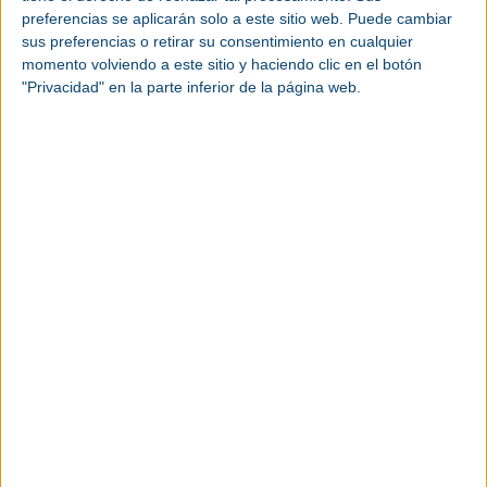
preferencias se aplicarán solo a este sitio web. Puede cambiar
sus preferencias o retirar su consentimiento en cualquier
momento volviendo a este sitio y haciendo clic en el botón
"Privacidad" en la parte inferior de la página web.
Bilbao Exhibition Centre – Azkue Kalea, 1,
48902 Barakaldo, Bizkaia - España
Ver más eventos industriales
Toma nota de las fechas de los próximos