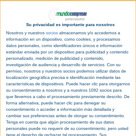
Su privacidad es importante para nosotros
Nosotros y nuestros
socios
almacenamos y/o accedemos a
información en un dispositivo, como cookies, y procesamos
Categoría |
Feria
datos personales, como identificadores únicos e información
estándar enviada por un dispositivo para publicidad y contenido
Lugar |
Bizkaia (España)
personalizado, medición de publicidad y contenido,
investigación de audiencia y desarrollo de servicios.
Con su
permiso, nosotros y nuestros socios podemos utilizar datos de
Fecha |
Lunes 2 marzo 2026 -
Viernes 6
localización geográfica precisa e identificación mediante las
marzo 2026
características de dispositivos. Puede hacer clic para otorgarnos
su consentimiento a nosotros y a nuestros 1092 socios para
Página web
|
biemh.bilbaoexhibitioncentre.com/
que llevemos a cabo el procesamiento previamente descrito. De
forma alternativa, puede hacer clic para denegar su
Contacto
|
Tel: +34 94 404 00 00 bec@bec.eu
consentimiento o acceder a información más detallada y
cambiar sus preferencias antes de otorgar su consentimiento.
Tenga en cuenta que algún procesamiento de sus datos
personales puede no requerir de su consentimiento, pero usted
tiene el derecho de rechazar tal procesamiento. Sus