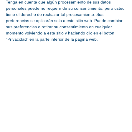
Tenga en cuenta que algún procesamiento de sus datos
Categoría |
personales puede no requerir de su consentimiento, pero usted
Feria
tiene el derecho de rechazar tal procesamiento. Sus
preferencias se aplicarán solo a este sitio web. Puede cambiar
Lugar |
São Paulo (Brasil)
sus preferencias o retirar su consentimiento en cualquier
momento volviendo a este sitio y haciendo clic en el botón
Fecha |
Martes 5 mayo 2026 -
Sábado 9 mayo
"Privacidad" en la parte inferior de la página web.
2026
Página web
|
www.feimec.com.br