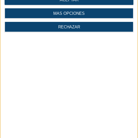
MÁS OPCIONES
RECHAZAR
Más leídas
Lo último
1.
Aspectos clave del aire comprimido en la industria de
la madera
2.
Jungheinrich celebra la entrega de su carretilla
reacondicionada número 100.000
3.
Expoquimia 2026 reunió a los decisores de las
principales empresas del sector