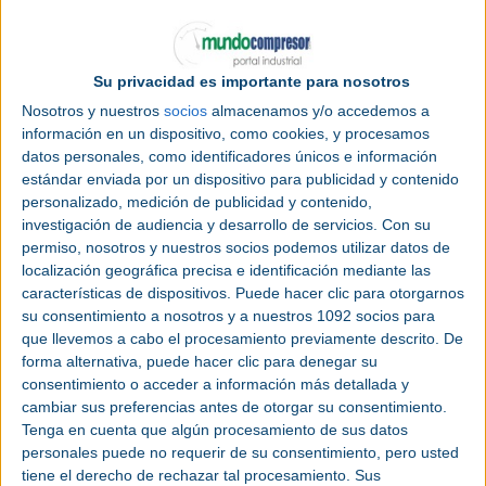
Categoría |
Feria
Su privacidad es importante para nosotros
Nosotros y nuestros
socios
almacenamos y/o accedemos a
Lugar |
Barcelona (España)
información en un dispositivo, como cookies, y procesamos
datos personales, como identificadores únicos e información
Fecha |
Miércoles, 9 junio 2027 – Viernes, 11
estándar enviada por un dispositivo para publicidad y contenido
junio 2027
personalizado, medición de publicidad y contenido,
investigación de audiencia y desarrollo de servicios.
Con su
Página web
|
www.silbcn.com
permiso, nosotros y nuestros socios podemos utilizar datos de
localización geográfica precisa e identificación mediante las
características de dispositivos. Puede hacer clic para otorgarnos
su consentimiento a nosotros y a nuestros 1092 socios para
que llevemos a cabo el procesamiento previamente descrito. De
forma alternativa, puede hacer clic para denegar su
consentimiento o acceder a información más detallada y
cambiar sus preferencias antes de otorgar su consentimiento.
Tenga en cuenta que algún procesamiento de sus datos
personales puede no requerir de su consentimiento, pero usted
tiene el derecho de rechazar tal procesamiento. Sus