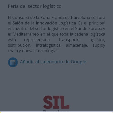
Feria del sector logístico
El Consorci de la Zona Franca de Barcelona celebra
el
Salón de la Innovación Logística
. Es el principal
encuentro del sector logístico en el Sur de Europa y
el Mediterráneo en el que toda la cadena logística
está representada: transporte, logística,
distribución, intralogística, almacenaje, supply
chain y nuevas tecnologías
Añadir al calendario de Google