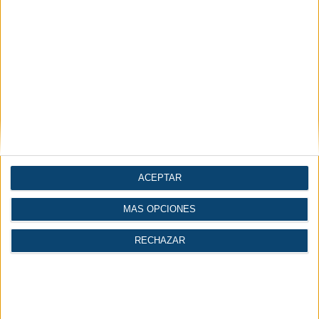
ACEPTAR
MÁS OPCIONES
Más leídas
Lo último
RECHAZAR
1.
Aspectos clave del aire comprimido en la industria de
la madera
2.
Jungheinrich celebra la entrega de su carretilla
reacondicionada número 100.000