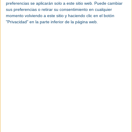
preferencias se aplicarán solo a este sitio web. Puede cambiar
sus preferencias o retirar su consentimiento en cualquier
momento volviendo a este sitio y haciendo clic en el botón
"Privacidad" en la parte inferior de la página web.
Recinto Ferial Montjuic - Plaza España de Fira
de Barcelona - Avda. Reina Maria Cristina s/n
- 08004 Barcelona. España
Ver más eventos industriales
Toma nota de las fechas de los próximos
eventos industriales