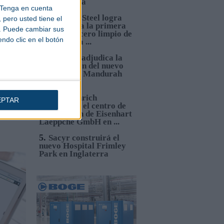
temperatura
Tenga en cuenta
2.
Hydnum Steel logra
pero usted tiene el
150M€ para la primera
b. Puede cambiar sus
planta de acero limpio de
endo clic en el botón
la Península ...
3.
Sacyr se adjudica la
construcción del nuevo
Hospital de Mandurah
(Australia)
4.
Jungheinrich
EPTAR
automatiza el centro de
distribución de Eisenhart
Laeppché GmbH en ...
5.
Sacyr construirá el
nuevo Hospital Frimley
Park en Inglaterra