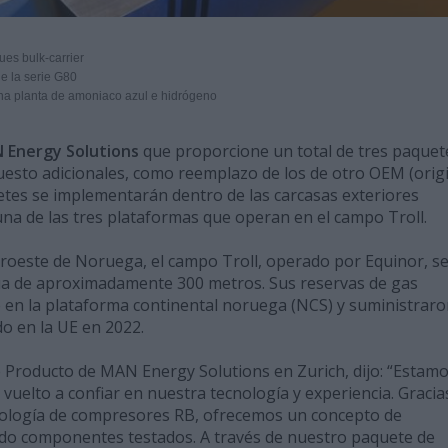
es bulk-carrier
e la serie G80
a planta de amoniaco azul e hidrógeno
 Energy Solutions
que proporcione un total de tres paquet
uesto adicionales, como reemplazo de los de otro OEM (orig
tes se implementarán dentro de las carcasas exteriores
 una de las tres plataformas que operan en el campo Troll.
uroeste de Noruega, el campo Troll, operado por Equinor, s
a de aproximadamente 300 metros. Sus reservas de gas
 en la plataforma continental noruega (NCS) y suministrar
o en la UE en 2022.
e Producto de MAN Energy Solutions en Zurich, dijo: “Estam
uelto a confiar en nuestra tecnología y experiencia. Gracias
cnología de compresores RB, ofrecemos un concepto de
ndo componentes testados. A través de nuestro paquete de