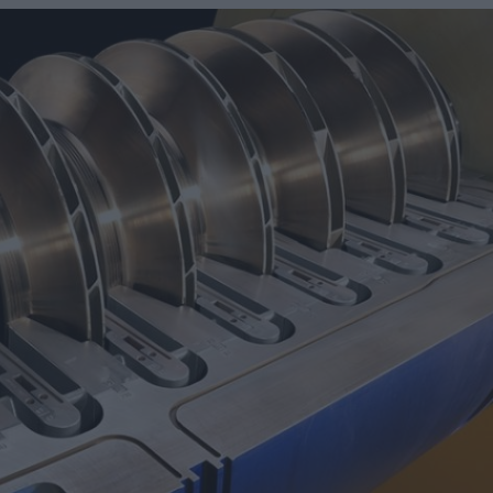
una central hidroeléctrica reversible en Asturias
sará nuevas oportunidades de negocio con grandes
nidades de negocio en la 10ª edición de AdditƐD
trucción de la depuradora de Cajamarca en Perú
itores de una veintena de países de los cinco continentes
miento para reducir averías y costes
 robot de 6 ejes Motoman GP215L
Nils Blanchard para acelerar el crecimiento sostenible en
 multiplicar inventario, urgencias ni costes ocultos
digital de pH/ORP de alta presión y alta temperatura