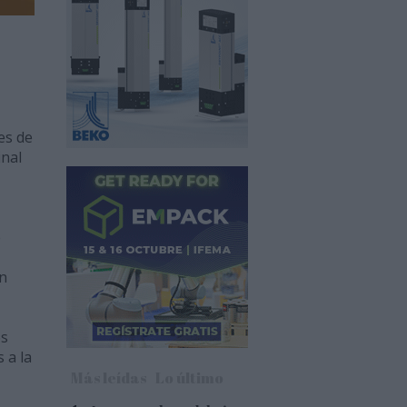
es de
inal
e
on
os
 a la
Más leídas
Lo último