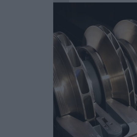
29/07/2026
|
La Barca Energía construirá 
29/07/2026
|
Subcontratación 2027 impul
fabricantes
28/07/2026
|
Innovación y nuevas oportu
27/07/2026
|
Aqualia se adjudica la cons
|
El bar como unidad de presión
27/07/2026
|
El MMH 2026 reunirá a expos
24/07/2026
|
Cómo digitalizar el manteni
24/07/2026
|
Yaskawa presenta el nuevo
23/07/2026
|
ELGi Compressors nombra a 
Europa
23/07/2026
|
Cómo escalar producción sin
07/08/2026
|
Emerson lanza nuevo sensor 