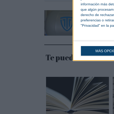
información más deta
que algún procesami
derecho de rechazar 
preferencias o retir
"Privacidad" en la pa
MÁS OPCI
Te puede interesar