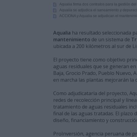
Aqualia firma dos contratos para la gestión de
Aqualia se adjudica el saneamiento y depurac
ACCIONA y Aqualia se adjudican el mantenimie
Aqualia
ha resultado seleccionada pa
mantenimiento
de un sistema de
Tr
ubicada a 200 kilómetros al sur de L
El proyecto tiene como objetivo prin
aguas residuales que se generan en s
Baja, Grocio Prado, Pueblo Nuevo, 
en marcha las plantas mejorarán la c
Como adjudicataria del proyecto, Aq
redes de recolección principal y lín
tratamiento de aguas residuales inclu
final de las aguas tratadas. El plazo
diseño, financiamiento y construcció
ProInversión, agencia peruana de pr