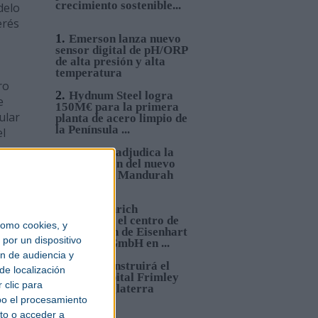
crecimiento sostenible...
delo
erés
1.
Emerson lanza nuevo
sensor digital de pH/ORP
de alta presión y alta
temperatura
ro
2.
Hydnum Steel logra
e
150M€ para la primera
ular
planta de acero limpio de
la Península ...
el
3.
Sacyr se adjudica la
construcción del nuevo
Hospital de Mandurah
(Australia)
n
4.
Jungheinrich
automatiza el centro de
omo cookies, y
distribución de Eisenhart
por un dispositivo
Laeppché GmbH en ...
ón de audiencia y
s
5.
Sacyr construirá el
de localización
nuevo Hospital Frimley
 clic para
Park en Inglaterra
bo el procesamiento
to o acceder a