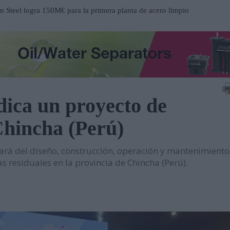
Steel logra 150M€ para la primera planta de acero limpio
a
ucción del nuevo Hospital de Mandurah (Australia)
 centro de distribución de Eisenhart Laeppché GmbH en
dica un proyecto de
ospital Frimley Park en Inglaterra
Chincha (Perú)
 un entorno estratégico para impulsar inversiones y
rá del diseño, construcción, operación y mantenimiento
participación en EP Equipment
 residuales en la provincia de Chincha (Perú).
contrato en el Metro de Santiago de Chile
n al servicio del mantenimiento industrial
ueva serie de tablets industriales Tab-IND