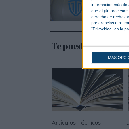
información más deta
que algún procesami
derecho de rechazar 
preferencias o retir
"Privacidad" en la pa
Te puede interesar
MÁS OPCI
Artículos Técnicos
D