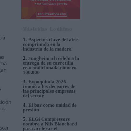
Más leídas
Lo último
cia
1.
Aspectos clave del aire
comprimido en la
industria de la madera
as
2.
Jungheinrich celebra la
ncha
entrega de su carretilla
reacondicionada número
gan
100.000
3.
Expoquimia 2026
reunió a los decisores de
e
las principales empresas
del sector
sición
4.
El bar como unidad de
 el
presión
5.
ELGi Compressors
nombra a Nils Blanchard
scar
para acelerar el