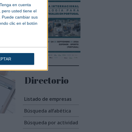
Tenga en cuenta
pero usted tiene el
b. Puede cambiar sus
endo clic en el botón
EPTAR
Directorio
Listado de empresas
Búsqueda alfabética
Búsqueda por actividad