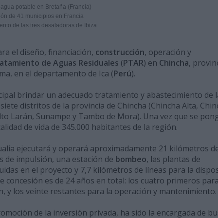
l agua potable en Bretaña (Francia)
ión de 41 municipios en Francia
nto de las tres desaladoras de Ibiza
ra el diseño, financiación,
construcción
, operación y
atamiento de Aguas Residuales
(
PTAR
) en
Chincha
, provin
ima, en el departamento de Ica (
Perú
).
cipal brindar un adecuado tratamiento y abastecimiento de l
iete distritos de la provincia de Chincha (Chincha Alta, Chi
Alto Larán, Sunampe y Tambo de Mora). Una vez que se pon
alidad de vida de 345.000 habitantes de la región.
ualia ejecutará y operará aproximadamente 21 kilómetros d
eas de impulsión, una estación de
bombeo
, las plantas de
idas en el proyecto y 7,7 kilómetros de líneas para la dispo
 de concesión es de 24 años en total: los cuatro primeros para
n, y los veinte restantes para la operación y mantenimiento.
omoción de la inversión privada, ha sido la encargada de bu