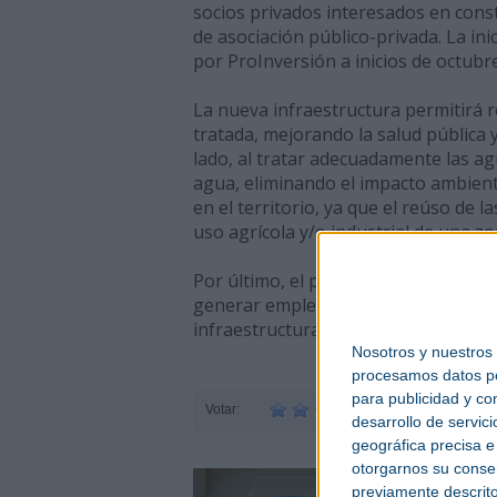
socios privados interesados en cons
de asociación público-privada. La inic
por ProInversión a inicios de octubre
La nueva infraestructura permitirá 
tratada, mejorando la salud pública y 
lado, al tratar adecuadamente las ag
agua, eliminando el impacto ambient
en el territorio, ya que el reúso de
uso agrícola y/o industrial de una z
Por último, el proyecto ayudará a im
generar empleo durante la construc
infraestructura sanitaria atraerá in
Nosotros y nuestros
procesamos datos per
para publicidad y co
Votar:
desarrollo de servici
geográfica precisa e 
otorgarnos su conse
previamente descrito