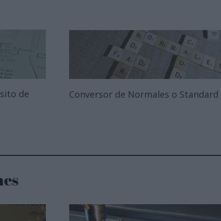
sito de
Conversor de Normales o Standard
nes