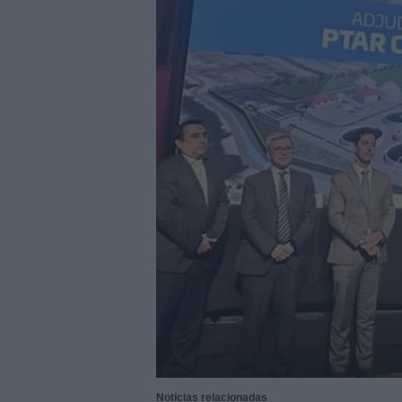
29/07/2026
|
La Barca Energía construirá 
29/07/2026
|
Subcontratación 2027 impul
fabricantes
28/07/2026
|
Innovación y nuevas oportu
27/07/2026
|
Aqualia se adjudica la cons
|
El bar como unidad de presión
27/07/2026
|
El MMH 2026 reunirá a expos
24/07/2026
|
Cómo digitalizar el manteni
24/07/2026
|
Yaskawa presenta el nuevo
23/07/2026
|
ELGi Compressors nombra a 
Europa
23/07/2026
|
Cómo escalar producción sin
07/08/2026
|
Emerson lanza nuevo sensor 
Noticias relacionadas