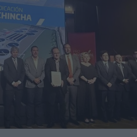
una central hidroeléctrica reversible en Asturias
sará nuevas oportunidades de negocio con grandes
nidades de negocio en la 10ª edición de AdditƐD
trucción de la depuradora de Cajamarca en Perú
itores de una veintena de países de los cinco continentes
miento para reducir averías y costes
 robot de 6 ejes Motoman GP215L
Nils Blanchard para acelerar el crecimiento sostenible en
 multiplicar inventario, urgencias ni costes ocultos
digital de pH/ORP de alta presión y alta temperatura