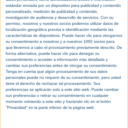
fuentes de energía alternativa más sostenibles y
estándar enviada por un dispositivo para publicidad y contenido
con origen comunitario. Con este fin, se pone en
personalizado, medición de publicidad y contenido,
marcha el proyecto
LIFE MERLIN
, que desarrollará
investigación de audiencia y desarrollo de servicios.
Con su
una solución innovadora y eficiente para impulsar
permiso, nosotros y nuestros socios podemos utilizar datos de
la producción de
biogás
a partir de
residuos
de
localización geográfica precisa e identificación mediante las
depuradoras
.
características de dispositivos. Puede hacer clic para otorgarnos
su consentimiento a nosotros y a nuestros 1092 socios para
El proyecto, parte del programa LIFE y cofinanciado
que llevemos a cabo el procesamiento previamente descrito. De
por la Comisión Europea, combinará el
forma alternativa, puede hacer clic para denegar su
pretratamiento de fangos provenientes de
aguas
consentimiento o acceder a información más detallada y
residuales
urbanas con un proceso de codigestión
cambiar sus preferencias antes de otorgar su consentimiento.
anaerobia -es decir, un proceso de digestión de
Tenga en cuenta que algún procesamiento de sus datos
personales puede no requerir de su consentimiento, pero usted
dos o más materias primas- de residuos
tiene el derecho de rechazar tal procesamiento. Sus
provenientes de empresas alimentarias. Los
preferencias se aplicarán solo a este sitio web. Puede cambiar
pilotos, situados en las depuradoras de Monte
sus preferencias o retirar su consentimiento en cualquier
Orgegia (Alicante) y Murcia Este (Murcia),
momento volviendo a este sitio y haciendo clic en el botón
maximizarán la producción de biogás que pueda
"Privacidad" en la parte inferior de la página web.
utilizarse posteriormente como fuente de energía
para el funcionamiento de las propias
instalaciones.