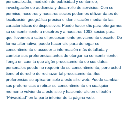
personalizado, medición de publicidad y contenido,
investigación de audiencia y desarrollo de servicios.
Con su
MM Technics pasará de controlar todos los
permiso, nosotros y nuestros socios podemos utilizar datos de
productos de su almacén de forma manual a
localización geográfica precisa e identificación mediante las
hacerlo automáticamente con el software de
características de dispositivos. Puede hacer clic para otorgarnos
gestión de Interlake Mecalux. Con la ayuda de Easy
su consentimiento a nosotros y a nuestros 1092 socios para
WMS, la empresa tendrá toda la información
que llevemos a cabo el procesamiento previamente descrito. De
necesaria sobre el estado del stock en tiempo real
forma alternativa, puede hacer clic para denegar su
y, simultáneamente, controlará la trazabilidad de
consentimiento o acceder a información más detallada y
esos artículos.
cambiar sus preferencias antes de otorgar su consentimiento.
Tenga en cuenta que algún procesamiento de sus datos
Easy WMS se integrará con el ERP SAP de MM
personales puede no requerir de su consentimiento, pero usted
tiene el derecho de rechazar tal procesamiento. Sus
Technics para que ambos sistemas intercambien
preferencias se aplicarán solo a este sitio web. Puede cambiar
datos e información indispensables para llevar a
sus preferencias o retirar su consentimiento en cualquier
cabo una gestión eficaz del almacén. Gracias a esta
momento volviendo a este sitio y haciendo clic en el botón
conexión, los responsables del centro conocerán
"Privacidad" en la parte inferior de la página web.
las necesidades de BMW y se asegurarán de que
las entregas de los componentes se realicen a
tiempo.
El software de Interlake Mecalux también dirigirá