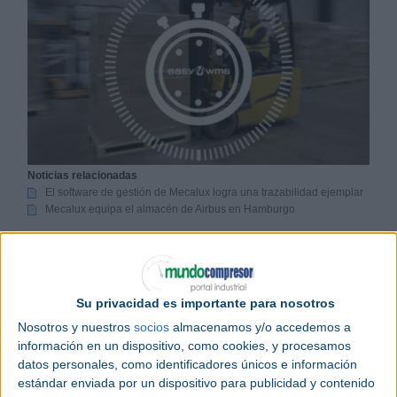
Noticias relacionadas
El software de gestión de Mecalux logra una trazabilidad ejemplar
Mecalux equipa el almacén de Airbus en Hamburgo
MM Technics
, proveedor de
BMW
, equipará su
almacén en Prosperity (en Carolina del Sur -
USA
)
con el sistema de gestión de almacenes Easy WMS
Su privacidad es importante para nosotros
de Interlake
Mecalux
. Este
software
dirigirá y
Nosotros y nuestros
socios
almacenamos y/o accedemos a
optimizará todos los procesos del
almacén
a fin de
información en un dispositivo, como cookies, y procesamos
que la compañía abastezca al fabricante de coches
datos personales, como identificadores únicos e información
con componentes y herramientas en el momento
estándar enviada por un dispositivo para publicidad y contenido
preciso.