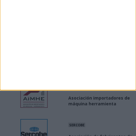
INE
Producción / precios
industriales
MINISTERIO
Industria Conectada 4.0
AIMHE
Asociación importadores de
máquina herramienta
SERCOBE