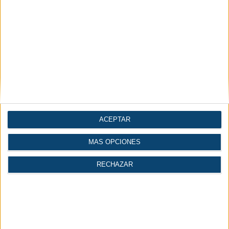
Automatización |
Construcción
Industria 4.0
| Ingeniería
Gases
Logística
ACEPTAR
MÁS OPCIONES
Economía |
Industria del agua
Industria
RECHAZAR
INICIAR SESIÓN