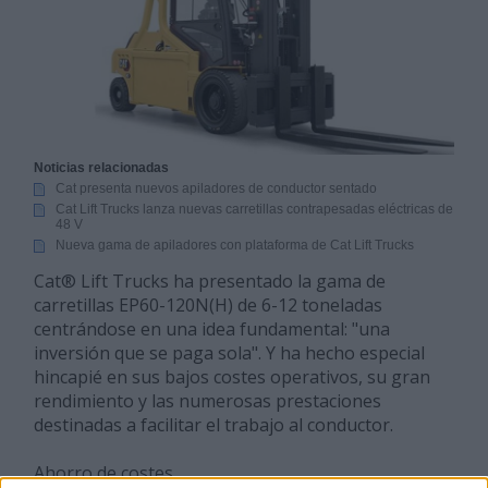
Noticias relacionadas
Cat presenta nuevos apiladores de conductor sentado
Cat Lift Trucks lanza nuevas carretillas contrapesadas eléctricas de
48 V
Nueva gama de apiladores con plataforma de Cat Lift Trucks
Cat® Lift Trucks ha presentado la gama de
carretillas EP60-120N(H) de 6-12 toneladas
centrándose en una idea fundamental: "una
inversión que se paga sola". Y ha hecho especial
hincapié en sus bajos costes operativos, su gran
rendimiento y las numerosas prestaciones
destinadas a facilitar el trabajo al conductor.
Ahorro de costes