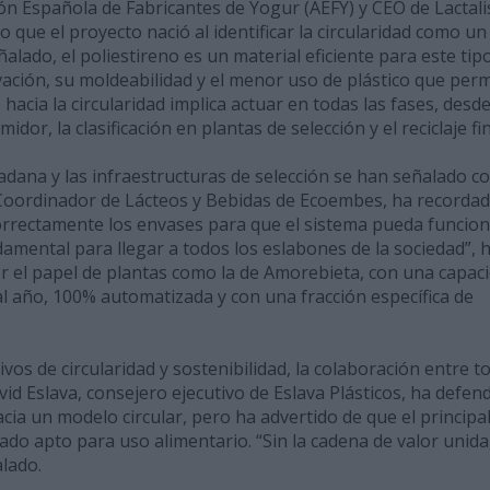
ción Española de Fabricantes de Yogur (AEFY) y CEO de Lactali
que el proyecto nació al identificar la circularidad como un
ñalado, el poliestireno es un material eficiente para este tip
ación, su moldeabilidad y el menor uso de plástico que perm
cia la circularidad implica actuar en todas las fases, desde
dor, la clasificación en plantas de selección y el reciclaje fin
udadana y las infraestructuras de selección se han señalado 
 Coordinador de Lácteos y Bebidas de Ecoembes, ha recorda
rrectamente los envases para que el sistema pueda funcion
damental para llegar a todos los eslabones de la sociedad”, 
r el papel de plantas como la de Amorebieta, con una capac
l año, 100% automatizada y con una fracción específica de
vos de circularidad y sostenibilidad, la colaboración entre t
vid Eslava, consejero ejecutivo de Eslava Plásticos, ha defen
cia un modelo circular, pero ha advertido de que el principa
lado apto para uso alimentario. “Sin la cadena de valor unida
alado.