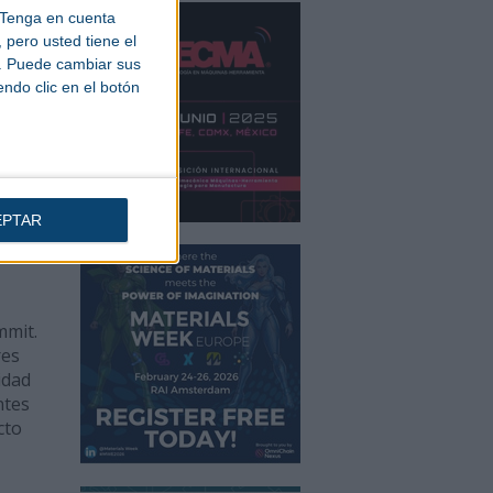
on
Tenga en cuenta
pero usted tiene el
b. Puede cambiar sus
ntal
endo clic en el botón
e,
menor
cepto
hora
tema
EPTAR
mmit.
res
idad
ntes
cto