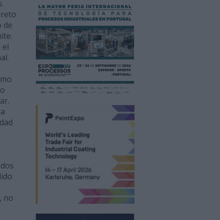
s
 reto
o de
ite.
 el
al.
como
do
ar.
ha
idad
odos
dido
l
, no