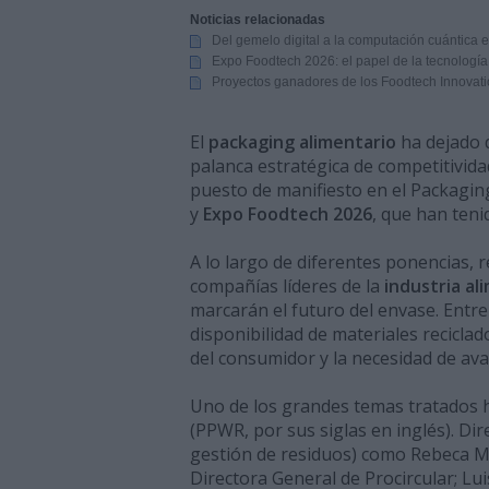
Noticias relacionadas
Del gemelo digital a la computación cuántica en
Expo Foodtech 2026: el papel de la tecnología e
Proyectos ganadores de los Foodtech Innovat
El
packaging alimentario
ha dejado 
palanca estratégica de competitividad
puesto de manifiesto en el Packagin
y
Expo Foodtech 2026
, que han teni
A lo largo de diferentes ponencias, 
compañías líderes de la
industria al
marcarán el futuro del envase. Entre
disponibilidad de materiales reciclad
del consumidor y la necesidad de ava
Uno de los grandes temas tratados 
(PPWR, por sus siglas en inglés). Dir
gestión de residuos) como Rebeca M
Directora General de Procircular; Lu