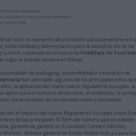
 la industria alimentaria
n la resiliencia de la industria alimentaria
ion Awards 2026
de ser solo un elemento de protección para convertirse en 
, sostenibilidad y diferenciación para la industria. Así se ha
g Summit, celebrado en el marco de
Pick&Pack for Food Ind
do lugar la pasada semana en Bilbao.
responsables de packaging, sostenibilidad e innovación de
imentaria
han abordado algunos de los principales retos qu
 ellos, la aplicación del nuevo marco regulatorio europeo, la
os aptos para el contacto alimentario, el ecodiseño, la perce
nzar hacia modelos de circularidad reales y escalables.
ha sido el impacto del nuevo Reglamento Europeo sobre En
ectivos de las principales SCRAPs de nuestro país (entidades
ella, gerente de gestión en Ecoembes; Carmen Sánchez,
is Moreno, director general de Ecolec Waste Hub; y Laura Sa