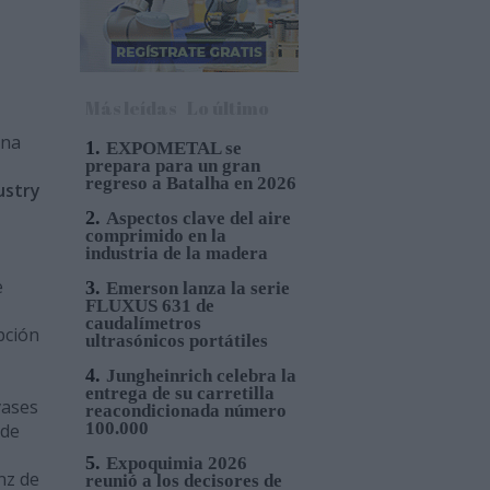
Más leídas
Lo último
una
1.
EXPOMETAL se
prepara para un gran
regreso a Batalha en 2026
ustry
2.
Aspectos clave del aire
comprimido en la
industria de la madera
e
3.
Emerson lanza la serie
FLUXUS 631 de
caudalímetros
pción
ultrasónicos portátiles
4.
Jungheinrich celebra la
entrega de su carretilla
vases
reacondicionada número
100.000
 de
5.
Expoquimia 2026
nz de
reunió a los decisores de