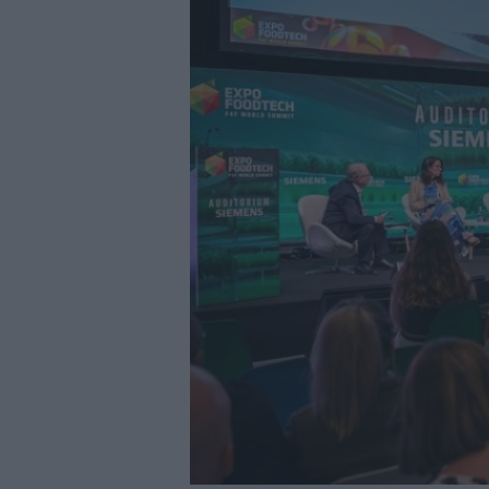
|
El bar como unidad de presión
27/07/2026
|
El MMH 2026 reunirá a expos
24/07/2026
|
Cómo digitalizar el manteni
24/07/2026
|
Yaskawa presenta el nuevo
23/07/2026
|
ELGi Compressors nombra a 
Europa
23/07/2026
|
Cómo escalar producción sin
22/07/2026
|
Burckhardt suministrará com
22/07/2026
|
BeDIGITAL continúa acompañ
21/07/2026
|
BOGE presenta la nueva ge
05/08/2026
|
Jungheinrich automatiza el
Wilhelmshaven