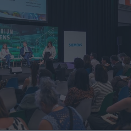
itores de una veintena de países de los cinco continentes
miento para reducir averías y costes
 robot de 6 ejes Motoman GP215L
Nils Blanchard para acelerar el crecimiento sostenible en
 multiplicar inventario, urgencias ni costes ocultos
presores de hidrógeno a alta presión a los países nórdicos
ando a la industria en su transformación digital
neración de Boosters SC
 centro de distribución de Eisenhart Laeppché GmbH en