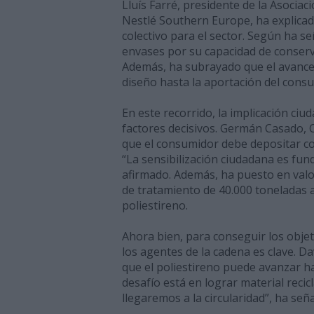
Lluís Farré, presidente de la Asocia
Nestlé Southern Europe, ha explicado 
colectivo para el sector. Según ha se
envases por su capacidad de conserv
Además, ha subrayado que el avance ha
diseño hasta la aportación del consumi
En este recorrido, la implicación ci
factores decisivos. Germán Casado,
que el consumidor debe depositar co
“La sensibilización ciudadana es fun
afirmado. Además, ha puesto en valo
de tratamiento de 40.000 toneladas a
poliestireno.
Ahora bien, para conseguir los objeti
los agentes de la cadena es clave. Da
que el poliestireno puede avanzar ha
desafío está en lograr material recic
llegaremos a la circularidad”, ha señ