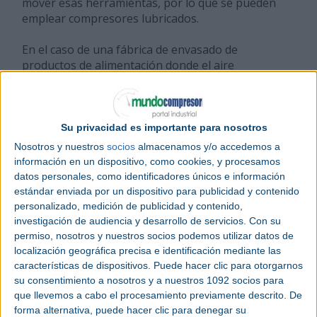
mover esas herramientas, por lo que se pueden
emplear compresores lubricados.
En el caso de una fábrica de envasado de
productos de alimentación donde el aire
comprimido se emplea para soplar en el interior de
las bolsas será necesario buscar un compresor
exento de aceite o lubricado con aceite grado
alimentario y un sistema de tratamiento de ese aire
Su privacidad es importante para nosotros
comprimido adecuado al proceso.
Nosotros y nuestros
socios
almacenamos y/o accedemos a
información en un dispositivo, como cookies, y procesamos
datos personales, como identificadores únicos e información
¿Qué caudal de aire comprimido
estándar enviada por un dispositivo para publicidad y contenido
personalizado, medición de publicidad y contenido,
se necesita?
investigación de audiencia y desarrollo de servicios.
Con su
permiso, nosotros y nuestros socios podemos utilizar datos de
La definición corta de caudal es un volumen por
localización geográfica precisa e identificación mediante las
características de dispositivos. Puede hacer clic para otorgarnos
unidad de tiempo. Por lo tanto, es necesario
su consentimiento a nosotros y a nuestros 1092 socios para
conocer el consumo de aire comprimido de cada
que llevemos a cabo el procesamiento previamente descrito. De
proceso. Para ello bastará sumar el caudal de los
forma alternativa, puede hacer clic para denegar su
distintos consumidores de aire comprimido de la