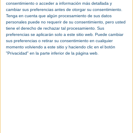
consentimiento o acceder a información más detallada y
planta.
cambiar sus preferencias antes de otorgar su consentimiento.
Tenga en cuenta que algún procesamiento de sus datos
Por ejemplo, en un taller donde se van a emplear
personales puede no requerir de su consentimiento, pero usted
una taladradora neumática, un destornillador
tiene el derecho de rechazar tal procesamiento. Sus
neumático y una radial para fabricar una serie de
preferencias se aplicarán solo a este sitio web. Puede cambiar
piezas, la forma de determinar el caudal correcto
sus preferencias o retirar su consentimiento en cualquier
sería buscar el valor de consumo de aire
momento volviendo a este sitio y haciendo clic en el botón
comprimido de cada herramienta en el catálogo o
"Privacidad" en la parte inferior de la página web.
manual del equipo, sumar todos los caudales y
tener en cuenta si se va a trabajar con todas las
herramientas al mismo tiempo.
El caudal resultante de ese cálculo es el caudal
requerido para el compresor. Siempre es
recomendable ser generosos y marcar entre un 5%
y 10% de margen de seguridad, así como analizar el
peor escenario para evitar que el compresor se
quede pequeño.