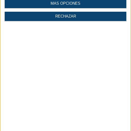
MÁS OPCIONES
RECHAZAR
Noticias por secciones
Maquinaria y equipo
Compresores y vacío
mecánico
Automatización |
Construcción
Industria 4.0
| Ingeniería