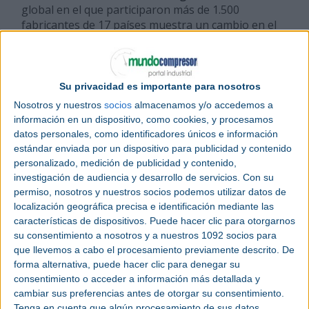
global en el que participaron más de 1.500
fabricantes de 17 países muestra un cambio en el
enfoque de la industria: los fabricantes ya no están
debatiendo si adoptar o no tecnologías digitales,
sino cómo implementarlas, ampliarlas y ofrecer un
valor cuantificable a través de ellas.
Su privacidad es importante para nosotros
Nosotros y nuestros
socios
almacenamos y/o accedemos a
El informe refleja un punto de inflexión para la
información en un dispositivo, como cookies, y procesamos
industria, a medida que muchos fabricantes están
datos personales, como identificadores únicos e información
pasando de la experimentación a un despliegue
estándar enviada por un dispositivo para publicidad y contenido
más amplio de las capacidades digitales. Cada vez
personalizado, medición de publicidad y contenido,
menos organizaciones están operando en modo
investigación de audiencia y desarrollo de servicios.
Con su
piloto, mientras que son más las que afirman estar
permiso, nosotros y nuestros socios podemos utilizar datos de
usando activamente tecnologías de fabricación
localización geográfica precisa e identificación mediante las
inteligente para apoyar las operaciones diarias.
características de dispositivos. Puede hacer clic para otorgarnos
su consentimiento a nosotros y a nuestros 1092 socios para
que llevemos a cabo el procesamiento previamente descrito. De
El estudio determinó que el 90% de los fabricantes
forma alternativa, puede hacer clic para denegar su
afirman actualmente que la transformación digital
consentimiento o acceder a información más detallada y
es esencial para mantener la competitividad, lo que
cambiar sus preferencias antes de otorgar su consentimiento.
refleja su evolución hasta convertirse en un
Tenga en cuenta que algún procesamiento de sus datos