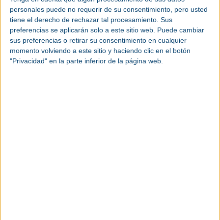
requisito empresarial básico.
personales puede no requerir de su consentimiento, pero usted
tiene el derecho de rechazar tal procesamiento. Sus
“En el sector, los fabricantes se enfrentan a una
preferencias se aplicarán solo a este sitio web. Puede cambiar
complejidad y una presión mayores que en
sus preferencias o retirar su consentimiento en cualquier
cualquier otro momento de la última década»,
momento volviendo a este sitio y haciendo clic en el botón
señaló Blake Moret, presidente y CEO de Rockwell
"Privacidad" en la parte inferior de la página web.
Automation. «Lo que destaca en el estudio de este
año no son solo los retos, sino la forma en que los
líderes están respondiendo: convirtiendo la
transformación digital en una prioridad operativa
fundamental. Las organizaciones que están
obteniendo resultados son aquellas que conectan
la tecnología, las personas y los procesos para
convertir la información en mejores decisiones, un
rendimiento más sólido y una mayor resiliencia”.
Entre las principales conclusiones del informe El
Estado de la Fabricación Inteligente 2026 destacan:
Los fabricantes están pasando