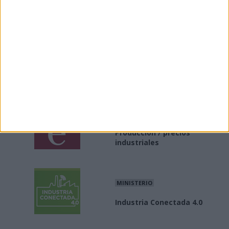
Enlaces
Enlaces de interés a asociaciones e información del
sector industrial
INE
Producción / precios
industriales
MINISTERIO
Industria Conectada 4.0