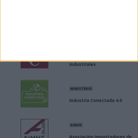
Enlaces
Enlaces de interés a asociaciones e información del
sector industrial
INE
Producción / precios
industriales
MINISTERIO
Industria Conectada 4.0
AIMHE
Asociación importadores de