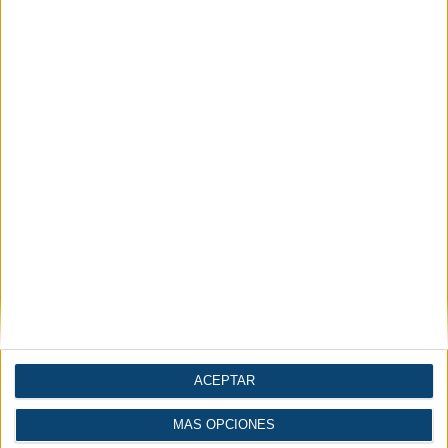
Artículos
Diccionario
Videos
Técnicos
Técnico
Conversor de
Cálculo del volumen de
Normales o Standard a
un depósito de aire
FAD
comprimido
ACEPTAR
MÁS OPCIONES