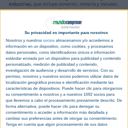
industrias
, que incluye cemento, minería y metales,
productos químicos y plásticos, alimentos y
productos lácteos, energía, servicios generales y
otras, manipulan materiales que generan
cantidades significativas de emisiones de polvo y
Su privacidad es importante para nosotros
partículas. La
automatización
del monitoreo de la
Nosotros y nuestros
socios
almacenamos y/o accedemos a
recolección de polvo es una forma eficaz de
información en un dispositivo, como cookies, y procesamos
optimizar la filtración, garantizar el cumplimiento
datos personales, como identificadores únicos e información
ambiental, reducir el costoso mantenimiento y
estándar enviada por un dispositivo para publicidad y contenido
evitar costosos tiempos de paradas imprevistas.
personalizado, medición de publicidad y contenido,
investigación de audiencia y desarrollo de servicios.
Con su
Esta solución inteligente y fácil de implementar
permiso, nosotros y nuestros socios podemos utilizar datos de
también se integra a la perfección con los sistemas
localización geográfica precisa e identificación mediante las
de automatización de plantas existentes, lo que
características de dispositivos. Puede hacer clic para otorgarnos
ayuda a ampliar la vida útil del equipo del colector
su consentimiento a nosotros y a nuestros 1092 socios para
de polvo y a aumentar la eficiencia operativa
que llevemos a cabo el procesamiento previamente descrito. De
general.
forma alternativa, puede hacer clic para denegar su
consentimiento o acceder a información más detallada y
Los filtros de mangas están diseñados para
cambiar sus preferencias antes de otorgar su consentimiento.
capturar partículas y vapores potencialmente
Tenga en cuenta que algún procesamiento de sus datos