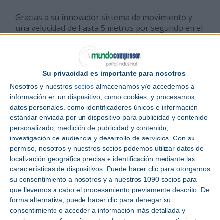
Gracias a su innovador sistema de movimiento y
una velocidad de hasta 5 metros por segundo en el
punto de trabajo (TCP), el UR15 es el cobot más
rápido de UR hasta la fecha y permite una
reducción significativa en los tiempos de ciclo, al
tiempo que aumenta la productividad y ayuda a
Su privacidad es importante para nosotros
reducir costes en una amplia variedad de
Nosotros y nuestros
socios
almacenamos y/o accedemos a
aplicaciones e industrias. En tareas de pick and
información en un dispositivo, como cookies, y procesamos
place, el UR15 ofrece mejoras de hasta un 30 % en
datos personales, como identificadores únicos e información
los tiempos de producción respecto a otros
estándar enviada por un dispositivo para publicidad y contenido
modelos de la marca. Todo ello manteniendo el
personalizado, medición de publicidad y contenido,
diseño compacto y ligero y la flexibilidad distintivas
investigación de audiencia y desarrollo de servicios.
Con su
de la marca UR, aspectos que facilitan su
permiso, nosotros y nuestros socios podemos utilizar datos de
integración en espacios reducidos.
localización geográfica precisa e identificación mediante las
características de dispositivos. Puede hacer clic para otorgarnos
“Llevamos 20 años impulsando los límites de la
su consentimiento a nosotros y a nuestros 1090 socios para
automatización colaborativa
, haciéndola más
que llevemos a cabo el procesamiento previamente descrito. De
sencilla, segura y potente para negocios de todo el
forma alternativa, puede hacer clic para denegar su
mundo”, explica Tero Tolonen, Chief Product
consentimiento o acceder a información más detallada y