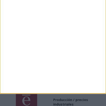
Enlaces
Enlaces de interés a asociaciones e información del
sector industrial
INE
Producción / precios
industriales