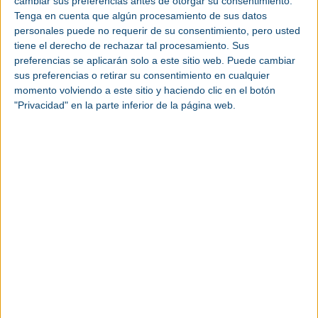
cambiar sus preferencias antes de otorgar su consentimiento.
Officer de UR. “Con el UR15 damos un paso más:
Tenga en cuenta que algún procesamiento de sus datos
está diseñado específicamente para funcionar a
personales puede no requerir de su consentimiento, pero usted
alta velocidad con el rendimiento más fluido del
tiene el derecho de rechazar tal procesamiento. Sus
mercado. Esto lo convierte en una solución ideal
preferencias se aplicarán solo a este sitio web. Puede cambiar
para múltiples entornos de producción y abre
sus preferencias o retirar su consentimiento en cualquier
nuevas oportunidades a nuestro ecosistema de
momento volviendo a este sitio y haciendo clic en el botón
partners para impulsar las aplicaciones existentes
"Privacidad" en la parte inferior de la página web.
y desarrollar innovadoras soluciones que llevarán
la automatización colaborativa al siguiente nivel”.
En combinación con OptiMove, la nueva tecnología
de control de movimiento de UR, estas mejoras se
amplifican aún más y se traducen en trayectorias
más suaves y movimientos que mantienen una
precisión constante, incluso en aplicaciones de alta
velocidad y carga elevada.
Preparado para la IA, impulsado
por PolyScope X