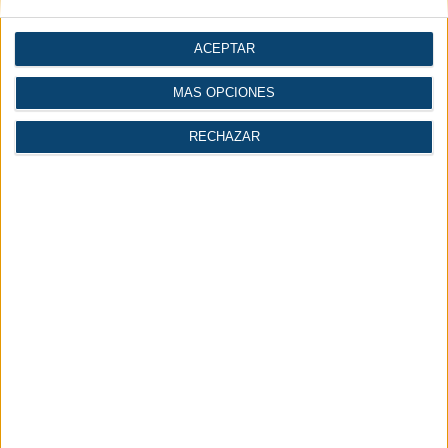
Conversor de
ACEPTAR
Cálculo del volumen de
Normales o Standard a
un depósito de aire
MÁS OPCIONES
FAD
comprimido
RECHAZAR
Noticias por secciones
Maquinaria y equipo
Compresores y vacío
mecánico