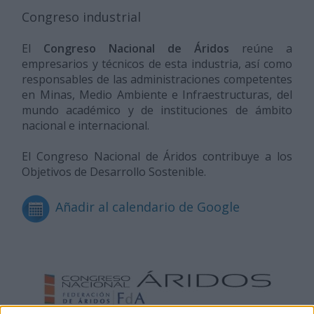
Congreso industrial
El
Congreso Nacional de Áridos
reúne a
empresarios y técnicos de esta industria, así como
responsables de las administraciones competentes
en Minas, Medio Ambiente e Infraestructuras, del
mundo académico y de instituciones de ámbito
nacional e internacional.
El Congreso Nacional de Áridos contribuye a los
Objetivos de Desarrollo Sostenible.
Añadir al calendario de Google