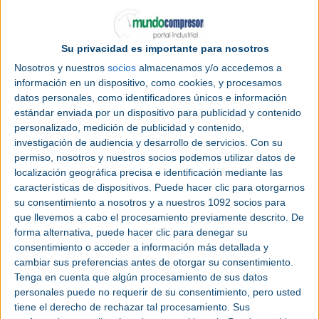
Categoría |
Congreso
Su privacidad es importante para nosotros
Lugar |
Córdoba (España)
Nosotros y nuestros
socios
almacenamos y/o accedemos a
información en un dispositivo, como cookies, y procesamos
Fecha |
Miércoles 22 octubre 2025 -
Viernes
datos personales, como identificadores únicos e información
24 octubre 2025
estándar enviada por un dispositivo para publicidad y contenido
personalizado, medición de publicidad y contenido,
Página web
|
congresoaridos.com
investigación de audiencia y desarrollo de servicios.
Con su
permiso, nosotros y nuestros socios podemos utilizar datos de
localización geográfica precisa e identificación mediante las
características de dispositivos. Puede hacer clic para otorgarnos
su consentimiento a nosotros y a nuestros 1092 socios para
que llevemos a cabo el procesamiento previamente descrito. De
forma alternativa, puede hacer clic para denegar su
consentimiento o acceder a información más detallada y
cambiar sus preferencias antes de otorgar su consentimiento.
Tenga en cuenta que algún procesamiento de sus datos
personales puede no requerir de su consentimiento, pero usted
tiene el derecho de rechazar tal procesamiento. Sus