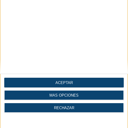
ACEPTAR
MÁS OPCIONES
RECHAZAR
Más leídas
Lo último
1.
Aspectos clave del aire comprimido en la industria de