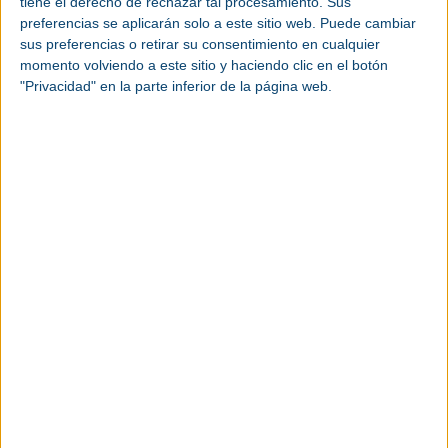
tiene el derecho de rechazar tal procesamiento. Sus
preferencias se aplicarán solo a este sitio web. Puede cambiar
sus preferencias o retirar su consentimiento en cualquier
momento volviendo a este sitio y haciendo clic en el botón
"Privacidad" en la parte inferior de la página web.
Exposalão - Exhibition Center, S.A – N1 35,
Batalha, Portugal
Ver más eventos industriales
Toma nota de las fechas de los próximos
eventos industriales