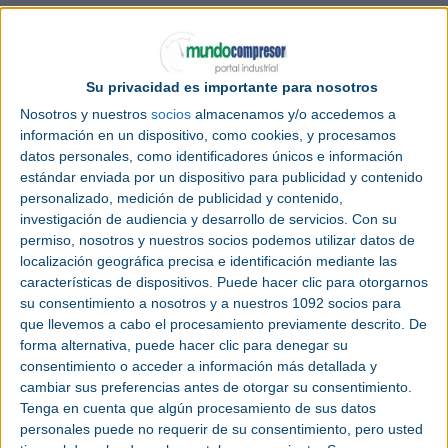
Su privacidad es importante para nosotros
Nosotros y nuestros
socios
almacenamos y/o accedemos a
información en un dispositivo, como cookies, y procesamos
datos personales, como identificadores únicos e información
estándar enviada por un dispositivo para publicidad y contenido
Categoría |
Feria
personalizado, medición de publicidad y contenido,
investigación de audiencia y desarrollo de servicios.
Con su
Lugar |
Batalha (Portugal)
permiso, nosotros y nuestros socios podemos utilizar datos de
localización geográfica precisa e identificación mediante las
Fecha |
Miércoles 11 noviembre 2026 -
características de dispositivos. Puede hacer clic para otorgarnos
Viernes 13 noviembre 2026
su consentimiento a nosotros y a nuestros 1092 socios para
que llevemos a cabo el procesamiento previamente descrito. De
Página web
|
exposalao.pt/pt/feira/expometal
forma alternativa, puede hacer clic para denegar su
consentimiento o acceder a información más detallada y
cambiar sus preferencias antes de otorgar su consentimiento.
Tenga en cuenta que algún procesamiento de sus datos
personales puede no requerir de su consentimiento, pero usted