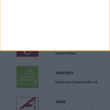
Enlaces
Enlaces de interés a asociaciones e información del
sector industrial
INE
Producción / precios
industriales
MINISTERIO
Industria Conectada 4.0
AIMHE