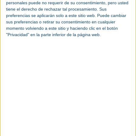
personales puede no requerir de su consentimiento, pero usted
componentes móviles están acolchados con
tiene el derecho de rechazar tal procesamiento. Sus
aire para lograr la máxima eficiencia. Además,
preferencias se aplicarán solo a este sitio web. Puede cambiar
no se requieren consumos eléctricos
sus preferencias o retirar su consentimiento en cualquier
adicionales, como habría, por ejemplo, en los
momento volviendo a este sitio y haciendo clic en el botón
motores de ventiladores.
"Privacidad" en la parte inferior de la página web.
Conciencia ecológica. Gracias a la reducción de
emisiones de dióxido de carbono se alivia el
impacto sobre el medio ambiente.
Compacto y ligero. En comparación con un
compresor de tornillo sin aceite convencional,
el LPT 150 ocupa menos de la mitad de su
tamaño, con solo un tercio de su peso.
Sorprendentemente silencioso. El bajo nivel de
presión acústica de 73 dB(A) alivia tanto las
áreas de trabajo como su entorno.