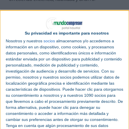
Gracias a un innovador diseño que se basa en
rodamientos neumáticos para el eje de
transmisión, no se necesita ni aceite ni grasa para
producir
aire comprimido de clase
0 (libre de
Su privacidad es importante para nosotros
aceite). Y gracias al alto rendimiento del motor de
Nosotros y nuestros
socios
almacenamos y/o accedemos a
imanes permanentes, el LPT 150 alcanza presiones
información en un dispositivo, como cookies, y procesamos
de entre 2,0 y 4,0 bar con un coste mínimo,
datos personales, como identificadores únicos e información
ocupando menos de la mitad de la superficie que
estándar enviada por un dispositivo para publicidad y contenido
un
compresor de tornillo sin aceite
.
personalizado, medición de publicidad y contenido,
investigación de audiencia y desarrollo de servicios.
Con su
Resumen de ventajas:
permiso, nosotros y nuestros socios podemos utilizar datos de
localización geográfica precisa e identificación mediante las
características de dispositivos. Puede hacer clic para otorgarnos
Aire comprimido de clase 0, absolutamente
su consentimiento a nosotros y a nuestros 1090 socios para
libre de aceite. Al no emplearse aceite como
que llevemos a cabo el procesamiento previamente descrito. De
lubricante no puede haber contaminación por
forma alternativa, puede hacer clic para denegar su
aceite.
consentimiento o acceder a información más detallada y
cambiar sus preferencias antes de otorgar su consentimiento.
Tenga en cuenta que algún procesamiento de sus datos
Óptima
eficiencia energética
. Los únicos