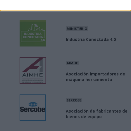
industriales
MINISTERIO
Industria Conectada 4.0
AIMHE
Asociación importadores de
máquina herramienta
SERCOBE
Asociación de fabricantes de
bienes de equipo