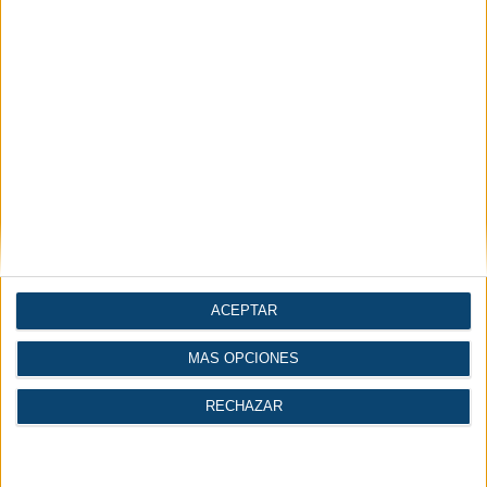
Economía |
Industria del agua
Industria
INICIAR SESIÓN
REGÍSTRATE
ACEPTAR
MÁS OPCIONES
RECHAZAR