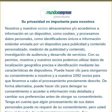
La nueva gama incluye modelos refrigerados por
aire y agua de 37 a 75 kW, con velocidad constante
y variable (RS), que ofrecen aire 100 % exento de
Su privacidad es importante para nosotros
aceite conforme a la norma
ISO 8573-1:2010
Clase
Nosotros y nuestros
socios
almacenamos y/o accedemos a
0
para las aplicaciones más delicadas: alimentación
información en un dispositivo, como cookies, y procesamos
y bebidas, farmacia, textil, electrónica, etc.
datos personales, como identificadores únicos e información
estándar enviada por un dispositivo para publicidad y contenido
Los elementos de
compresión
no utilizan aceite
personalizado, medición de publicidad y contenido,
para sellar o lubricar los rotores ni para refrigerar
investigación de audiencia y desarrollo de servicios.
Con su
directamente el proceso de compresión. De esta
permiso, nosotros y nuestros socios podemos utilizar datos de
forma, reducen el riesgo y el coste que
localización geográfica precisa e identificación mediante las
representan el tiempo improductivo y la
características de dispositivos. Puede hacer clic para otorgarnos
contaminación del producto.
su consentimiento a nosotros y a nuestros 1092 socios para
que llevemos a cabo el procesamiento previamente descrito. De
En los modelos RS, la combinación de
motores
de
forma alternativa, puede hacer clic para denegar su
velocidad variable
e imanes permanentes híbridos
consentimiento o acceder a información más detallada y
(HPM®) aporta un rendimiento excepcional y
cambiar sus preferencias antes de otorgar su consentimiento.
reduce el consumo de energía. Con la mejor
Tenga en cuenta que algún procesamiento de sus datos
eficiencia energética
de su categoría y un ahorro
personales puede no requerir de su consentimiento, pero usted
de energía igual o superior al 30 % en comparación