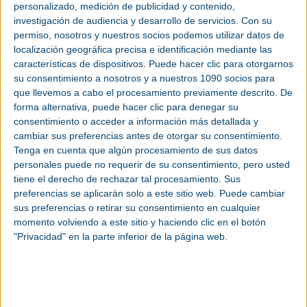
personalizado, medición de publicidad y contenido,
soluciones alternativas de refrigeración y
investigación de audiencia y desarrollo de servicios.
Con su
lubricación. Por ejemplo,
ELGi
ofrece dos
permiso, nosotros y nuestros socios podemos utilizar datos de
tecnologías principales de compresores de aire
localización geográfica precisa e identificación mediante las
exentos de aceite:
características de dispositivos. Puede hacer clic para otorgarnos
su consentimiento a nosotros y a nuestros 1090 socios para
que llevemos a cabo el procesamiento previamente descrito. De
Compresores de tornillo con inyección de agua
forma alternativa, puede hacer clic para denegar su
en los que el agua se utiliza como medio
consentimiento o acceder a información más detallada y
natural de sellado y evacuación del calor, con la
cambiar sus preferencias antes de otorgar su consentimiento.
parte lubricada aislada de la compresión. Esto
Tenga en cuenta que algún procesamiento de sus datos
no sólo reduce mucho la necesidad de aceite,
personales puede no requerir de su consentimiento, pero usted
sino que también ayuda a mantener bajas las
tiene el derecho de rechazar tal procesamiento. Sus
temperaturas de compresión, mejorando la
preferencias se aplicarán solo a este sitio web. Puede cambiar
eficiencia y la longevidad.
sus preferencias o retirar su consentimiento en cualquier
momento volviendo a este sitio y haciendo clic en el botón
"Privacidad" en la parte inferior de la página web.
Compresores de tornillo seco que utilizan
rotores con revestimiento especial e ingeniería
de precisión para evitar el contacto entre
husillos, lo que permite una compresión limpia
del aire sin contaminación por aceite.