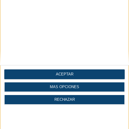
Conversor de
Cálculo del volumen de
Normales o Standard a
un depósito de aire
FAD
comprimido
ACEPTAR
MÁS OPCIONES
RECHAZAR
Noticias por secciones