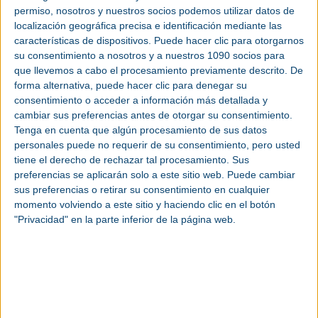
suelo, así como la preparación del terreno donde
permiso, nosotros y nuestros socios podemos utilizar datos de
se ubicará la planta, se han llevado a cabo los
localización geográfica precisa e identificación mediante las
trabajos de movimiento de tierras y excavaciones,
características de dispositivos. Puede hacer clic para otorgarnos
empezando con la cimentación de los equipos
su consentimiento a nosotros y a nuestros 1090 socios para
principales, entre los que destacan la caldera,
que llevemos a cabo el procesamiento previamente descrito. De
edificio eléctrico, transformadores, silos y fosos de
forma alternativa, puede hacer clic para denegar su
recepción de biomasa, donde se ubicará la biomasa
consentimiento o acceder a información más detallada y
agroforestal antes de pasar a caldera.
cambiar sus preferencias antes de otorgar su consentimiento.
Tenga en cuenta que algún procesamiento de sus datos
Además de los trabajos sobre el emplazamiento de
personales puede no requerir de su consentimiento, pero usted
la futura planta, se trabaja activamente en la
tiene el derecho de rechazar tal procesamiento. Sus
preferencias se aplicarán solo a este sitio web. Puede cambiar
ingeniería de detalle, así como en la fabricación de
sus preferencias o retirar su consentimiento en cualquier
equipos principales de la nueva planta, entre los
momento volviendo a este sitio y haciendo clic en el botón
que se encuentran la caldera y la
turbina de vapor
.
"Privacidad" en la parte inferior de la página web.
La nueva planta podrá producir una cifra estimada
superior a los 260 millones de kWh de electricidad
al año, y tiene previsto entrar en operación en
2019.
La inversión que la compañía va a destinar a esta