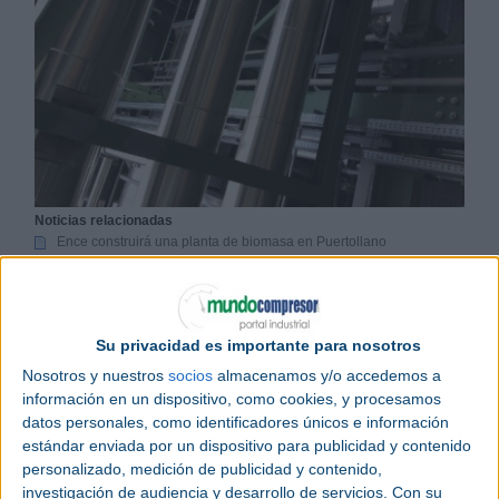
Noticias relacionadas
Ence construirá una planta de biomasa en Puertollano
La planta de Ence en Ciudad Real inicia su primera parada técnica
del año
Ence Jaén inicia la primera parada técnica del año
Su privacidad es importante para nosotros
Ence
Energía y Celulosa ha comenzado los trabajos
Nosotros y nuestros
socios
almacenamos y/o accedemos a
de construcción de su nueva planta de generación
información en un dispositivo, como cookies, y procesamos
de
energía
con
biomasa
de baja emisión en
datos personales, como identificadores únicos e información
Puertollano
(
Ciudad Real
).
estándar enviada por un dispositivo para publicidad y contenido
personalizado, medición de publicidad y contenido,
Una vez realizados los estudios geotécnicos del
investigación de audiencia y desarrollo de servicios.
Con su