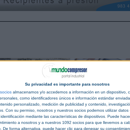
Su privacidad es importante para nosotros
socios
almacenamos y/o accedemos a información en un dispositivo, c
sonales, como identificadores únicos e información estándar enviada 
ntenido personalizado, medición de publicidad y contenido, investigaci
os.
Con su permiso, nosotros y nuestros socios podemos utilizar datos 
iccionario Técnico
Videos
identificación mediante las características de dispositivos. Puede hacer
ntimiento a nosotros y a nuestros 1092 socios para que llevemos a ca
. De forma alternativa, puede hacer clic para denegar su consentimien