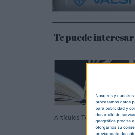
Te puede interesar
Nosotros y nuestros
procesamos datos per
para publicidad y co
desarrollo de servici
Artículos Técnicos
D
geográfica precisa e 
otorgarnos su conse
previamente descrito