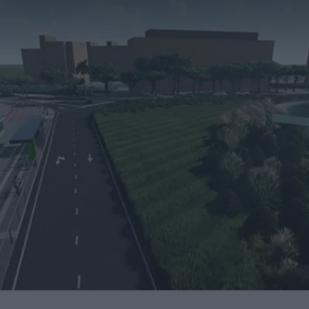
nidades de negocio en la 10ª edición de AdditƐD
trucción de la depuradora de Cajamarca en Perú
itores de una veintena de países de los cinco continentes
miento para reducir averías y costes
 robot de 6 ejes Motoman GP215L
Nils Blanchard para acelerar el crecimiento sostenible en
 multiplicar inventario, urgencias ni costes ocultos
presores de hidrógeno a alta presión a los países nórdicos
ando a la industria en su transformación digital
ucción del nuevo Hospital de Mandurah (Australia)