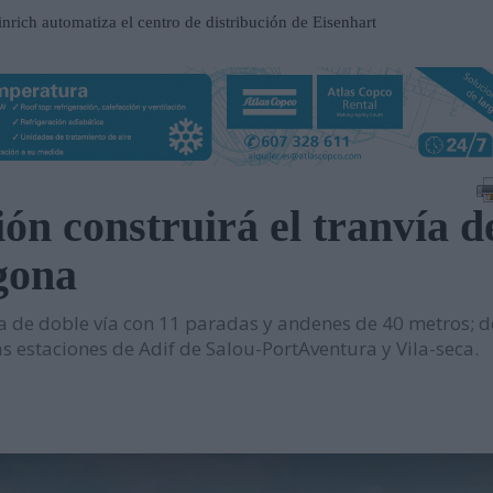
nrich automatiza el centro de distribución de Eisenhart
ilhelmshaven
ospital Frimley Park en Inglaterra
 un entorno estratégico para impulsar inversiones y
n construirá el tranvía d
participación en EP Equipment
gona
contrato en el Metro de Santiago de Chile
n al servicio del mantenimiento industrial
ía de doble vía con 11 paradas y andenes de 40 metros; d
ueva serie de tablets industriales Tab-IND
as estaciones de Adif de Salou-PortAventura y Vila-seca.
una central hidroeléctrica reversible en Asturias
sará nuevas oportunidades de negocio con grandes