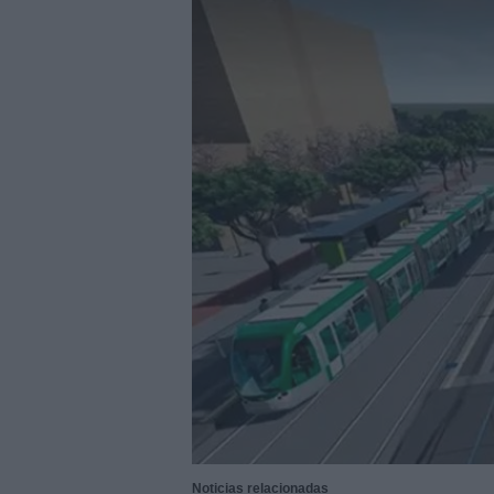
28/07/2026
|
Innovación y nuevas oportu
27/07/2026
|
Aqualia se adjudica la cons
|
El bar como unidad de presión
27/07/2026
|
El MMH 2026 reunirá a expos
24/07/2026
|
Cómo digitalizar el manteni
24/07/2026
|
Yaskawa presenta el nuevo
23/07/2026
|
ELGi Compressors nombra a 
Europa
23/07/2026
|
Cómo escalar producción sin
22/07/2026
|
Burckhardt suministrará com
22/07/2026
|
BeDIGITAL continúa acompañ
06/08/2026
|
Sacyr se adjudica la constr
Noticias relacionadas