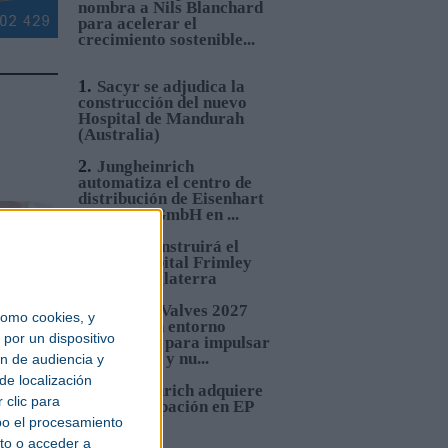
nombra a Nils Blanchard
para acelerar el
crecimiento sostenible...
1.
Sacyr se adjudica la
construcción del nuevo
Hospital de Mandurah
(Australia)
2.
Jungheinrich
automatiza el centro de
distribución de Eisenhart
Laeppché GmbH en ...
3.
Sacyr construirá el
nuevo Hospital Frimley
Park en Inglaterra
4.
Pumps&Valves 2027
omo cookies, y
ofrecerá un entorno
por un dispositivo
estratégico para impulsar
inversiones y nu...
ón de audiencia y
de localización
5.
Jungheinrich adquiere
 clic para
una participación en EP
Equipment
bo el procesamiento
to o acceder a