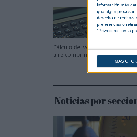
información más deta
que algún procesami
derecho de rechazar 
preferencias o retir
"Privacidad" en la pa
Cálculo del volumen de un depó
aire comprimido
MÁS OPCI
Noticias por seccio