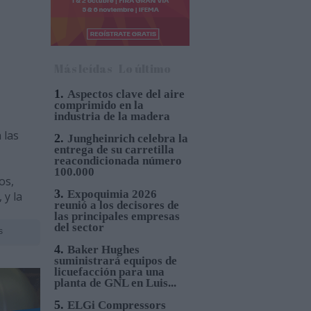
Más leídas
Lo último
1.
Aspectos clave del aire
comprimido en la
industria de la madera
 las
2.
Jungheinrich celebra la
entrega de su carretilla
reacondicionada número
100.000
os,
3.
Expoquimia 2026
 y la
reunió a los decisores de
las principales empresas
del sector
s
4.
Baker Hughes
suministrará equipos de
licuefacción para una
planta de GNL en Luis...
5.
ELGi Compressors