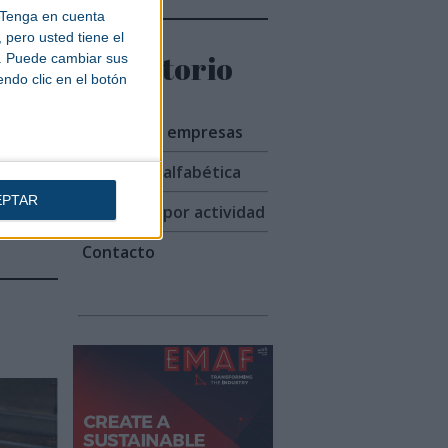
Tenga en cuenta
pero usted tiene el
Directorio
b. Puede cambiar sus
endo clic en el botón
Listado de empresas
 a FAD
Búsqueda alfabética
EPTAR
Búsqueda por actividad
Contacto