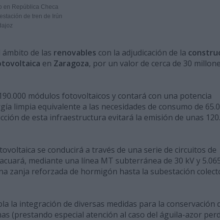
rio en República Checa
stación de tren de Irún
dajoz
 ámbito de las
renovables
con la adjudicación de la
constru
otovoltaica
en
Zaragoza
, por un valor de cerca de 30 millon
 190.000 módulos fotovoltaicos y contará con una potencia
gía limpia equivalente a las necesidades de consumo de 65.
cción de esta infraestructura evitará la emisión de unas 120
tovoltaica se conducirá a través de una serie de circuitos de
acuará, mediante una línea MT subterránea de 30 kV y 5.06
una zanja reforzada de hormigón hasta la subestación colect
la la integración de diversas medidas para la conservación d
mas (prestando especial atención al caso del águila-azor per