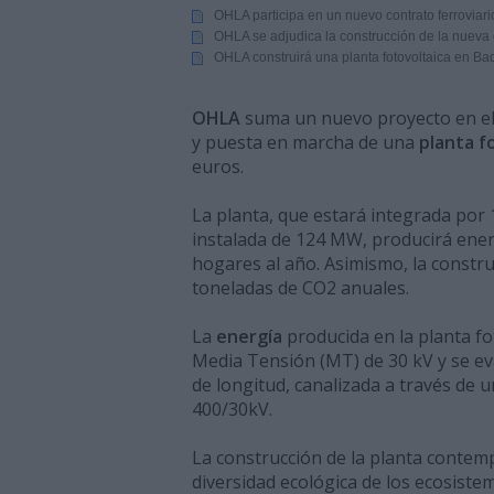
OHLA participa en un nuevo contrato ferrovia
OHLA se adjudica la construcción de la nueva e
OHLA construirá una planta fotovoltaica en Ba
OHLA
suma un nuevo proyecto en el
y puesta en marcha de una
planta f
euros.
La planta, que estará integrada por
instalada de 124 MW, producirá ener
hogares al año. Asimismo, la constru
toneladas de CO2 anuales.
La
energía
producida en la planta fo
Media Tensión (MT) de 30 kV y se ev
de longitud, canalizada a través de 
400/30kV.
La construcción de la planta contemp
diversidad ecológica de los ecosiste