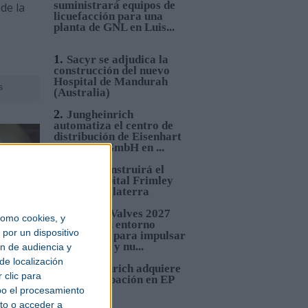
suministrará equipos de
de la
licuefacción para una
planta de GNL en Luis...
1.
Sacyr se adjudica la
construcción del nuevo
Hospital de Mandurah
s
(Australia)
2.
Jungheinrich
automatiza el centro de
distribución de Eisenhart
Laeppché GmbH en ...
3.
Sacyr construirá el
nuevo Hospital Frimley
Park en Inglaterra
4.
Pumps&Valves 2027
omo cookies, y
ofrecerá un entorno
por un dispositivo
estratégico para impulsar
inversiones y nu...
ón de audiencia y
de localización
5.
Jungheinrich adquiere
 clic para
una participación en EP
Equipment
bo el procesamiento
to o acceder a