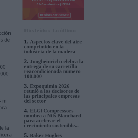
Más leídas
Lo último
cción
es de
1.
Aspectos clave del aire
comprimido en la
industria de la madera
2.
Jungheinrich celebra la
000
entrega de su carretilla
reacondicionada número
.000
100.000
3.
Expoquimia 2026
reunió a los decisores de
las principales empresas
5 m
del sector
ora
4.
ELGi Compressors
nombra a Nils Blanchard
para acelerar el
crecimiento sostenible...
e la
dicera
5.
Baker Hughes