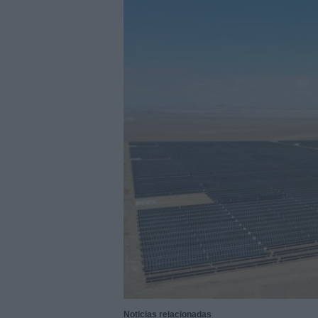
28/07/2026
|
Innovación y nuevas oportu
27/07/2026
|
Aqualia se adjudica la cons
|
El bar como unidad de presión
27/07/2026
|
El MMH 2026 reunirá a expos
24/07/2026
|
Cómo digitalizar el manteni
24/07/2026
|
Yaskawa presenta el nuevo
23/07/2026
|
ELGi Compressors nombra a 
Europa
23/07/2026
|
Cómo escalar producción sin
22/07/2026
|
Burckhardt suministrará com
22/07/2026
|
BeDIGITAL continúa acompañ
06/08/2026
|
Sacyr se adjudica la constr
Noticias relacionadas