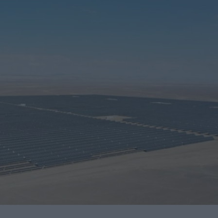
nidades de negocio en la 10ª edición de AdditƐD
trucción de la depuradora de Cajamarca en Perú
itores de una veintena de países de los cinco continentes
miento para reducir averías y costes
 robot de 6 ejes Motoman GP215L
Nils Blanchard para acelerar el crecimiento sostenible en
 multiplicar inventario, urgencias ni costes ocultos
presores de hidrógeno a alta presión a los países nórdicos
ando a la industria en su transformación digital
ucción del nuevo Hospital de Mandurah (Australia)