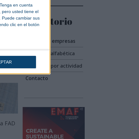
Tenga en cuenta
pero usted tiene el
Directorio
b. Puede cambiar sus
endo clic en el botón
Listado de empresas
Búsqueda alfabética
EPTAR
Búsqueda por actividad
Contacto
 a FAD