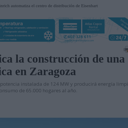
nrich automatiza el centro de distribución de Eisenhart
ilhelmshaven
ospital Frimley Park en Inglaterra
 un entorno estratégico para impulsar inversiones y
a la construcción de una
participación en EP Equipment
aica en Zaragoza
contrato en el Metro de Santiago de Chile
n al servicio del mantenimiento industrial
 potencia instalada de 124 MW y producirá energía limp
ueva serie de tablets industriales Tab-IND
consumo de 65.000 hogares al año.
una central hidroeléctrica reversible en Asturias
sará nuevas oportunidades de negocio con grandes