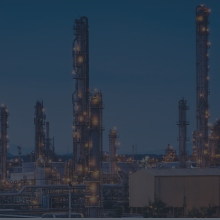
una central hidroeléctrica reversible en Asturias
sará nuevas oportunidades de negocio con grandes
nidades de negocio en la 10ª edición de AdditƐD
trucción de la depuradora de Cajamarca en Perú
itores de una veintena de países de los cinco continentes
miento para reducir averías y costes
 robot de 6 ejes Motoman GP215L
Nils Blanchard para acelerar el crecimiento sostenible en
 multiplicar inventario, urgencias ni costes ocultos
digital de pH/ORP de alta presión y alta temperatura