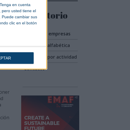
r
Tenga en cuenta
oyo
pero usted tiene el
Directorio
ien
b. Puede cambiar sus
endo clic en el botón
 del
Listado de empresas
Búsqueda alfabética
o más
Búsqueda por actividad
EPTAR
Contacto
poner
ad
a
ación