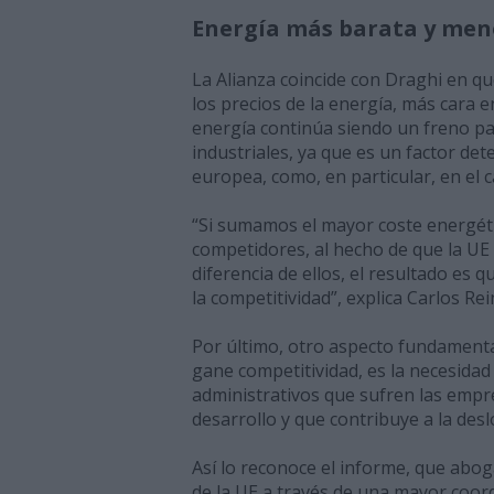
Energía más barata y men
La Alianza coincide con Draghi en qu
los precios de la energía, más cara e
energía continúa siendo un freno pa
industriales, ya que es un factor det
europea, como, en particular, en el 
“Si sumamos el mayor coste energéti
competidores, al hecho de que la UE 
diferencia de ellos, el resultado es
la competitividad”, explica Carlos Re
Por último, otro aspecto fundamenta
gane competitividad, es la necesidad 
administrativos que sufren las empr
desarrollo y que contribuye a la desl
Así lo reconoce el informe, que abo
de la UE a través de una mayor coor