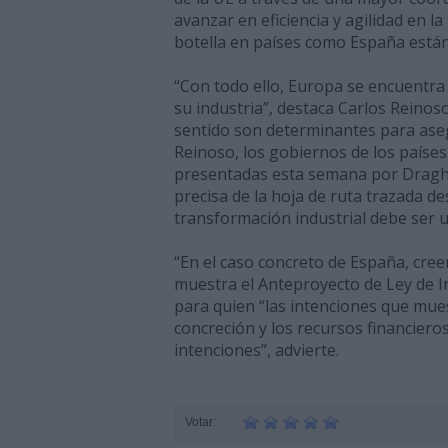
avanzar en eficiencia y agilidad en l
botella en países como España están 
“Con todo ello, Europa se encuentra
su industria”, destaca Carlos Reino
sentido son determinantes para as
Reinoso, los gobiernos de los país
presentadas esta semana por Draghi,
precisa de la hoja de ruta trazada d
transformación industrial debe ser u
“En el caso concreto de España, cre
muestra el Anteproyecto de Ley de Ind
para quien “las intenciones que mues
concreción y los recursos financiero
intenciones”, advierte.
Votar: