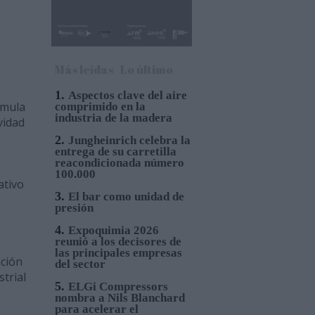
Más leídas
Lo último
1.
Aspectos clave del aire
rmula
comprimido en la
industria de la madera
vidad
2.
Jungheinrich celebra la
entrega de su carretilla
reacondicionada número
100.000
ativo
3.
El bar como unidad de
presión
4.
Expoquimia 2026
reunió a los decisores de
las principales empresas
ación
del sector
trial
5.
ELGi Compressors
nombra a Nils Blanchard
para acelerar el