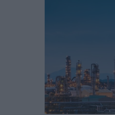
29/07/2026
|
La Barca Energía construirá 
29/07/2026
|
Subcontratación 2027 impul
fabricantes
28/07/2026
|
Innovación y nuevas oportu
27/07/2026
|
Aqualia se adjudica la cons
|
El bar como unidad de presión
27/07/2026
|
El MMH 2026 reunirá a expos
24/07/2026
|
Cómo digitalizar el manteni
24/07/2026
|
Yaskawa presenta el nuevo
23/07/2026
|
ELGi Compressors nombra a 
Europa
23/07/2026
|
Cómo escalar producción sin
07/08/2026
|
Emerson lanza nuevo sensor 