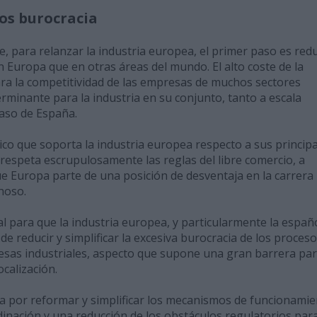
os burocracia
e, para relanzar la industria europea, el primer paso es redu
n Europa que en otras áreas del mundo. El alto coste de la
ra la competitividad de las empresas de muchos sectores
erminante para la industria en su conjunto, tanto a escala
caso de España.
co que soporta la industria europea respecto a sus principa
respeta escrupulosamente las reglas del libre comercio, a
 que Europa parte de una posición de desventaja en la carrera
inoso.
l para que la industria europea, y particularmente la españ
de reducir y simplificar la excesiva burocracia de los proces
esas industriales, aspecto que supone una gran barrera par
ocalización.
ga por reformar y simplificar los mecanismos de funcionami
dinación y una reducción de los obstáculos regulatorios par