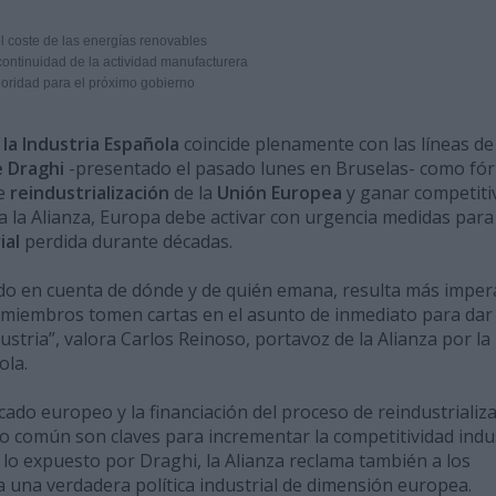
el coste de las energías renovables
 continuidad de la actividad manufacturera
ioridad para el próximo gobierno
 la Industria Española
coincide plenamente con las líneas de
e Draghi
-presentado el pasado lunes en Bruselas- como fó
de
reindustrialización
de la
Unión Europea
y ganar competiti
a la Alianza, Europa debe activar con urgencia medidas para
ial
perdida durante décadas.
endo en cuenta de dónde y de quién emana, resulta más imper
 miembros tomen cartas en el asunto de inmediato para dar
ustria”, valora Carlos Reinoso, portavoz de la Alianza por la
ola.
rcado europeo y la financiación del proceso de reindustrializ
o común son claves para incrementar la competitividad indus
e lo expuesto por Draghi, la Alianza reclama también a los
una verdadera política industrial de dimensión europea.