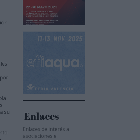
cir
les
 por
ola
os
a su
Enlaces
Enlaces de interés a
ento
asociaciones e
a