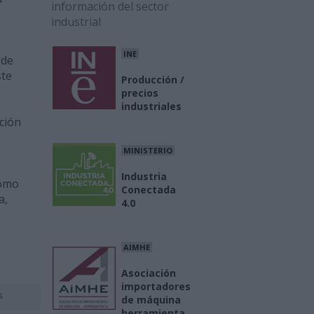
información del sector
industrial
INE
 de
ste
Producción /
precios
industriales
ción
MINISTERIO
Industria
como
Conectada
a,
4.0
AIMHE
Asociación
importadores
s
de máquina
herramienta