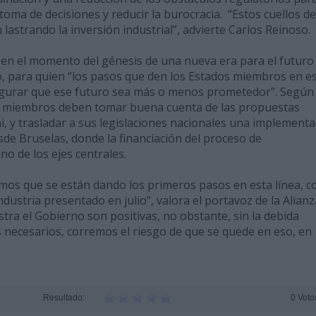
a toma de decisiones y reducir la burocracia. “Estos cuellos de
lastrando la inversión industrial”, advierte Carlos Reinoso.
 en el momento del génesis de una nueva era para el futuro
so, para quien “los pasos que den los Estados miembros en e
egurar que ese futuro sea más o menos prometedor”. Según
es miembros deben tomar buena cuenta de las propuestas
 y trasladar a sus legislaciones nacionales una implementa
esde Bruselas, donde la financiación del proceso de
no de los ejes centrales.
emos que se están dando los primeros pasos en esta línea, 
ustria presentado en julio”, valora el portavoz de la Alianz
tra el Gobierno son positivas, no obstante, sin la debida
s necesarios, corremos el riesgo de que se quede en eso, en
Resultado:
0 Voto