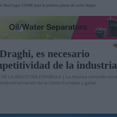
Steel logra 150M€ para la primera planta de acero limpio
a
ucción del nuevo Hospital de Mandurah (Australia)
 centro de distribución de Eisenhart Laeppché GmbH en
 Draghi, es necesario
ospital Frimley Park en Inglaterra
petitividad de la industria
 un entorno estratégico para impulsar inversiones y
E LA INDUSTRIA ESPAÑOLA | La Alianza coincide con e
participación en EP Equipment
eindustrialización de la Unión Europea y ganar
contrato en el Metro de Santiago de Chile
n al servicio del mantenimiento industrial
ueva serie de tablets industriales Tab-IND