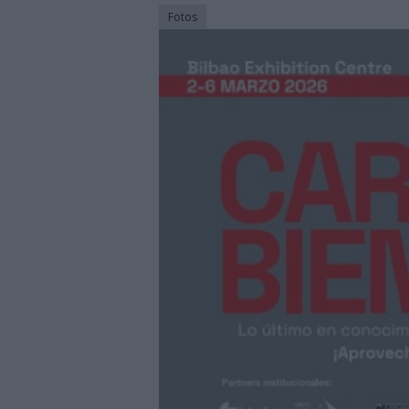
29/07/2026
|
La Barca Energía construirá 
Fotos
29/07/2026
|
Subcontratación 2027 impul
fabricantes
28/07/2026
|
Innovación y nuevas oportu
27/07/2026
|
Aqualia se adjudica la cons
|
El bar como unidad de presión
27/07/2026
|
El MMH 2026 reunirá a expos
24/07/2026
|
Cómo digitalizar el manteni
24/07/2026
|
Yaskawa presenta el nuevo
23/07/2026
|
ELGi Compressors nombra a 
Europa
23/07/2026
|
Cómo escalar producción sin
07/08/2026
|
Emerson lanza nuevo sensor 