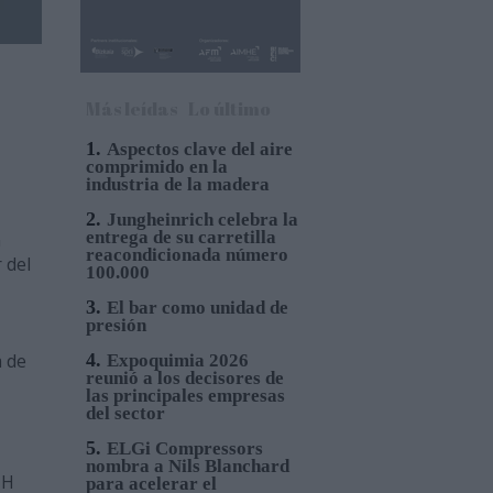
Más leídas
Lo último
1.
Aspectos clave del aire
comprimido en la
industria de la madera
2.
Jungheinrich celebra la
entrega de su carretilla
n
reacondicionada número
 del
100.000
3.
El bar como unidad de
presión
a de
4.
Expoquimia 2026
reunió a los decisores de
las principales empresas
del sector
5.
ELGi Compressors
nombra a Nils Blanchard
MH
para acelerar el