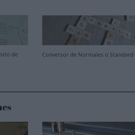
sito de
Conversor de Normales o Standard
nes