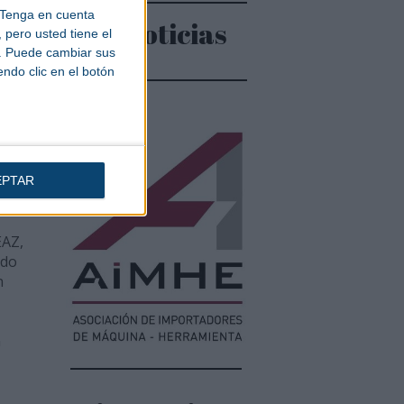
r una
Tenga en cuenta
Más noticias
pero usted tiene el
b. Puede cambiar sus
n
endo clic en el botón
. El
de
EPTAR
EAZ,
ndo
n
n