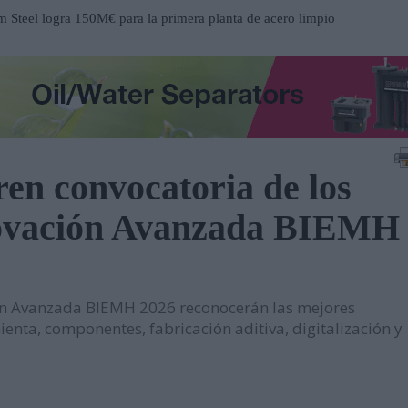
Steel logra 150M€ para la primera planta de acero limpio
a
ucción del nuevo Hospital de Mandurah (Australia)
 centro de distribución de Eisenhart Laeppché GmbH en
n convocatoria de los
ospital Frimley Park en Inglaterra
novación Avanzada BIEMH
 un entorno estratégico para impulsar inversiones y
participación en EP Equipment
ón Avanzada BIEMH 2026 reconocerán las mejores
contrato en el Metro de Santiago de Chile
nta, componentes, fabricación aditiva, digitalización y
n al servicio del mantenimiento industrial
ueva serie de tablets industriales Tab-IND