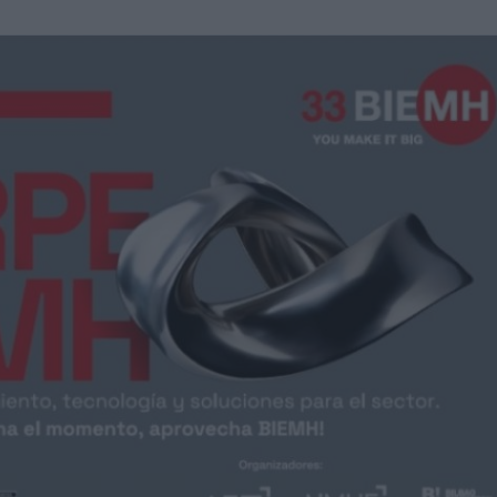
una central hidroeléctrica reversible en Asturias
sará nuevas oportunidades de negocio con grandes
nidades de negocio en la 10ª edición de AdditƐD
trucción de la depuradora de Cajamarca en Perú
itores de una veintena de países de los cinco continentes
miento para reducir averías y costes
 robot de 6 ejes Motoman GP215L
Nils Blanchard para acelerar el crecimiento sostenible en
 multiplicar inventario, urgencias ni costes ocultos
digital de pH/ORP de alta presión y alta temperatura