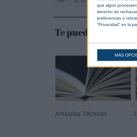
Votar:
que algún procesami
derecho de rechazar 
preferencias o retir
"Privacidad" en la pa
Te puede interesar
MÁS OPCI
Artículos Técnicos
D