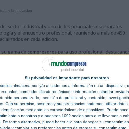
tria y la innovación
el sector industrial y uno de los principales escaparates
nología y el encuentro profesional, reuniendo a más de 450
ecializados en cada edición.
á su gama de
compresores
para uso profesional, destacando
anto
portátiles
como
estacionarios
, diseñados para maximiza
nd C08 / Pabellón 4).
rca una cuidada selección de su
maquinaria
para
construcci
Su privacidad es importante para nosotros
jas y pisones de compactación, martillos picadores y romped
socios
almacenamos y/o accedemos a información en un dispositivo, c
nas y útiles para la construcción e
industria
.
sonales, como identificadores únicos e información estándar enviada 
ntenido personalizado, medición de publicidad y contenido, investigaci
aspiradores industriales con función sincronizada-telecont
os.
Con su permiso, nosotros y nuestros socios podemos utilizar datos 
 con maquinaria electroportátil.
identificación mediante las características de dispositivos. Puede hacer
ntimiento a nosotros y a nuestros 1092 socios para que llevemos a ca
. De forma alternativa, puede hacer clic para denegar su consentimien
llada y cambiar sus preferencias antes de otorgar su consentimiento.