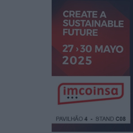
29/07/2026
|
La Barca Energía construirá 
29/07/2026
|
Subcontratación 2027 impul
fabricantes
28/07/2026
|
Innovación y nuevas oportu
27/07/2026
|
Aqualia se adjudica la cons
|
El bar como unidad de presión
27/07/2026
|
El MMH 2026 reunirá a expos
24/07/2026
|
Cómo digitalizar el manteni
24/07/2026
|
Yaskawa presenta el nuevo
23/07/2026
|
ELGi Compressors nombra a 
Europa
23/07/2026
|
Cómo escalar producción sin
07/08/2026
|
Emerson lanza nuevo sensor 