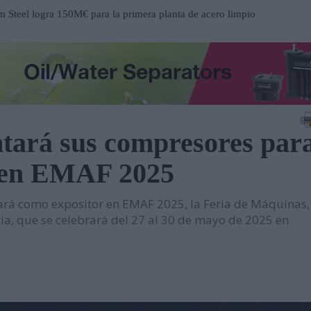
Steel logra 150M€ para la primera planta de acero limpio
a
ucción del nuevo Hospital de Mandurah (Australia)
 centro de distribución de Eisenhart Laeppché GmbH en
tará sus compresores par
ospital Frimley Park en Inglaterra
l en EMAF 2025
 un entorno estratégico para impulsar inversiones y
rá como expositor en EMAF 2025, la Feria de Máquinas,
participación en EP Equipment
ria, que se celebrará del 27 al 30 de mayo de 2025 en
contrato en el Metro de Santiago de Chile
n al servicio del mantenimiento industrial
ueva serie de tablets industriales Tab-IND