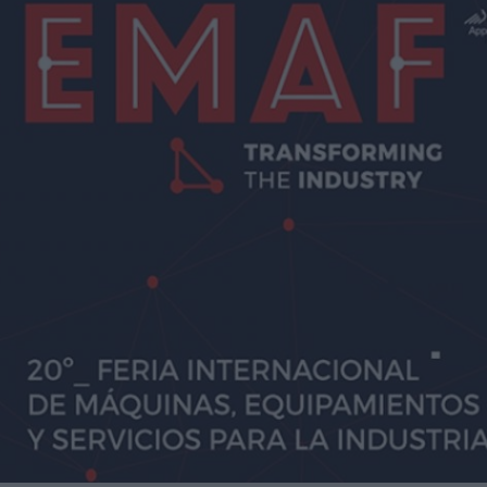
una central hidroeléctrica reversible en Asturias
sará nuevas oportunidades de negocio con grandes
nidades de negocio en la 10ª edición de AdditƐD
trucción de la depuradora de Cajamarca en Perú
itores de una veintena de países de los cinco continentes
miento para reducir averías y costes
 robot de 6 ejes Motoman GP215L
Nils Blanchard para acelerar el crecimiento sostenible en
 multiplicar inventario, urgencias ni costes ocultos
digital de pH/ORP de alta presión y alta temperatura