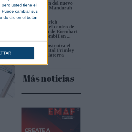
s
construcción del nuevo
pero usted tiene el
Hospital de Mandurah
b. Puede cambiar sus
(Australia)
endo clic en el botón
4.
Jungheinrich
automatiza el centro de
distribución de Eisenhart
Laeppché GmbH en ...
5.
Sacyr construirá el
nuevo Hospital Frimley
EPTAR
Park en Inglaterra
Más noticias