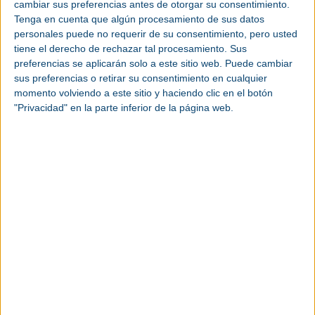
cambiar sus preferencias antes de otorgar su consentimiento.
economía. Con siete salas de congreso, más de 200
Tenga en cuenta que algún procesamiento de sus datos
expertos con representantes de Amazon, Tipsa,
personales puede no requerir de su consentimiento, pero usted
UPS, etc., y la creación de estos dos nuevos
tiene el derecho de rechazar tal procesamiento. Sus
espacios por parte de Logistics & Automation,
preferencias se aplicarán solo a este sitio web. Puede cambiar
configuran esta edición como la más completa y
sus preferencias o retirar su consentimiento en cualquier
dinámica en la trayectoria de ambos salones, que
momento volviendo a este sitio y haciendo clic en el botón
se celebran hoy y mañana.
"Privacidad" en la parte inferior de la página web.
Logistics & Automation ha presentado dos nuevas
áreas: LogTalent, patrocinada por Amazon y
organizada junto con el Foro de Logística; y
Transport & Delivery, creada a medida para la
comunidad del transporte y sus industrias
auxiliares, en colaboración con ACE Cargadores y
Transprime. De hecho, este espacio ha acogido
esta mañana la Asamblea General de ACE y hoy
reúne a representantes y expertos de transporte
por carretera, ferroviario, aéreo y marítimo, en
unas jornadas especializadas en las que
participarán entre otros Puertos del Estado,