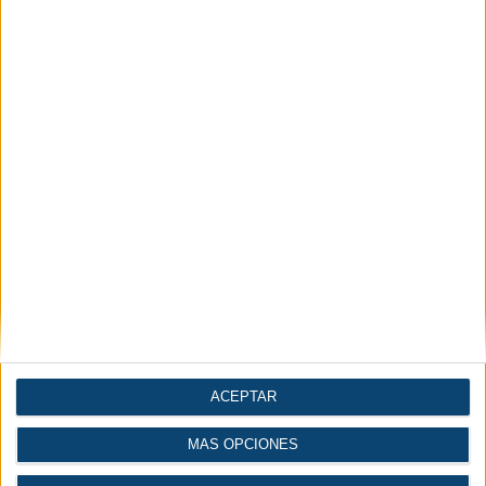
Noticias por secciones
Maquinaria y equipo
Compresores y vacío
mecánico
ACEPTAR
MÁS OPCIONES
Automatización |
Construcción