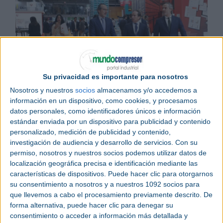
Su privacidad es importante para nosotros
Nosotros y nuestros
socios
almacenamos y/o accedemos a
Noticias relacionadas
información en un dispositivo, como cookies, y procesamos
Cataluña, Madrid y Valencia las comunidades con más presencia
datos personales, como identificadores únicos e información
en Empack y Logistics & Automation Madrid
estándar enviada por un dispositivo para publicidad y contenido
Empack y Logistics & Automation contarán con nuevas áreas y más
de 200 expertos
personalizado, medición de publicidad y contenido,
Empack y Logistics & Automation 2022 adelantan el futuro del
investigación de audiencia y desarrollo de servicios.
Con su
packaging y la logística
permiso, nosotros y nuestros socios podemos utilizar datos de
localización geográfica precisa e identificación mediante las
Empack
y
Logistics & Automation
, las ferias
características de dispositivos. Puede hacer clic para otorgarnos
su consentimiento a nosotros y a nuestros 1092 socios para
referentes en
packaging
y
logística
, han abierto
que llevemos a cabo el procesamiento previamente descrito. De
hoy las puertas de los pabellones 3 y 5 de
Ifema
,
forma alternativa, puede hacer clic para denegar su
Madrid
, a miles de profesionales en busca de las
consentimiento o acceder a información más detallada y
últimas novedades en estos sectores clave para la