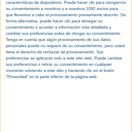
características de dispositivos. Puede hacer clic para otorgarnos
reservado y, a las empresas participantes en
su consentimiento a nosotros y a nuestros 1092 socios para
ediciones anteriores se han unido por primera vez
que llevemos a cabo el procesamiento previamente descrito. De
grandes marcas del sector, como Mosca, Gaor TM,
forma alternativa, puede hacer clic para denegar su
Plastic Repair o Box Graphic en Empack y Element
consentimiento o acceder a información más detallada y
Logic, Automha, Markable Solutions, Zaragoza
cambiar sus preferencias antes de otorgar su consentimiento.
Logistics Center, Logística y Codificación o Cascoo
Tenga en cuenta que algún procesamiento de sus datos
en Logistics & Automation.
personales puede no requerir de su consentimiento, pero usted
tiene el derecho de rechazar tal procesamiento. Sus
Con más de 120 expositores, una de las principales
preferencias se aplicarán solo a este sitio web. Puede cambiar
novedades de Empack 2021 se centra en el cambio
sus preferencias o retirar su consentimiento en cualquier
de imagen. Y es que, dado que Empack cubre toda
momento volviendo a este sitio y haciendo clic en el botón
la cadena de valor del envasado, materiales,
"Privacidad" en la parte inferior de la página web.
packaging de diseño, tecnología, maquinaria y
servicios de envasado, con su nuevo logo, busca
transmitir su compromiso con todas y cada una
estas áreas, de la mano siempre de las nuevas
tecnologías.
Otro de los atractivos de esta edición de Empack
será su nuevo espacio Embottle, donde los