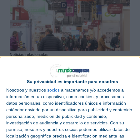
Noticias relacionadas
Logistics & Automation Madrid acogerá los Premios Líderes de la
Logística
Primer Digital Tech Congress de MetalMadrid, Empack y Logistics
& Automation
Su privacidad es importante para nosotros
Nace Empack y Logistics & Automation Bilbao para el packaging y
la logística
Nosotros y nuestros
socios
almacenamos y/o accedemos a
información en un dispositivo, como cookies, y procesamos
Empack
, la feria anual líder en
envase
y
embalaje
y
datos personales, como identificadores únicos e información
Logistics & Automation
, la feria de referencia para
estándar enviada por un dispositivo para publicidad y contenido
los sectores de la
logística
y la
automatización
,
personalizado, medición de publicidad y contenido,
vuelven los días 24 y 25 de noviembre al pabellón 9
investigación de audiencia y desarrollo de servicios.
Con su
permiso, nosotros y nuestros socios podemos utilizar datos de
de
IFEMA
con más fuerza que nunca. A seis meses
localización geográfica precisa e identificación mediante las
de su celebración, el 78% del espacio está ya