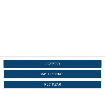
Artículos
Diccionario
Videos
Técnicos
Técnico
Conversor de
Cálculo del volumen de
Normales o Standard a
un depósito de aire
FAD
comprimido
ACEPTAR
MÁS OPCIONES
RECHAZAR
Noticias por secciones