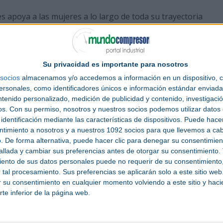
s apoya a las mujeres a lo largo de toda su trayectoria
hasta el liderazgo ejecutivo. Ofrece:
ncias, oportunidades y trayectorias profesionales en el sect
Su privacidad es importante para nosotros
 prácticas, mejores prácticas y formación continua.
eres expertas y empresas que adoptan la diversidad como mo
socios
almacenamos y/o accedemos a información en un dispositivo, c
sonales, como identificadores únicos e información estándar enviada 
ntenido personalizado, medición de publicidad y contenido, investigaci
2024, los eventos paralelos regulares fomentan el interca
os.
Con su permiso, nosotros y nuestros socios podemos utilizar datos 
identificación mediante las características de dispositivos. Puede hacer
ntimiento a nosotros y a nuestros 1092 socios para que llevemos a ca
ud y nuevos impulsos
. De forma alternativa, puede hacer clic para denegar su consentimien
llada y cambiar sus preferencias antes de otorgar su consentimiento.
Gerlinde Sturm fueron reconocidas con gran reconocimient
ento de sus datos personales puede no requerir de su consentimiento, 
el consejo asesor. Para Femworx 2026, la junta directiva es
tal procesamiento. Sus preferencias se aplicarán solo a este sitio we
s: Benjamin Maischak (Phoenix Contact), Rebecca Vangene
ar su consentimiento en cualquier momento volviendo a este sitio y haci
r), quienes contribuirán con su experiencia y perspectivas 
rte inferior de la página web.