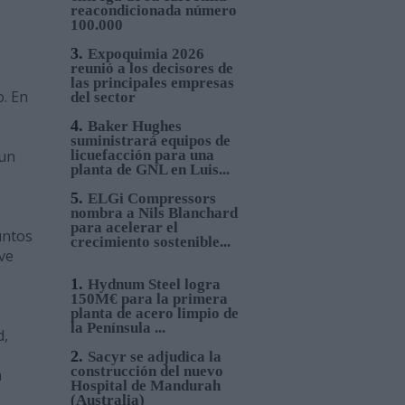
reacondicionada número
100.000
3.
Expoquimia 2026
reunió a los decisores de
las principales empresas
. En
del sector
4.
Baker Hughes
suministrará equipos de
 un
licuefacción para una
planta de GNL en Luis...
5.
ELGi Compressors
nombra a Nils Blanchard
para acelerar el
untos
crecimiento sostenible...
ve
1.
Hydnum Steel logra
150M€ para la primera
planta de acero limpio de
la Península ...
d,
2.
Sacyr se adjudica la
construcción del nuevo
a
Hospital de Mandurah
(Australia)