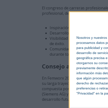
El congreso de carreras profesionale
profesional, desde su primer empleo 
Inspiración y orientación: Tende
Desarrollo profesional: Sesiones
Visibilidad y un escenario: Muj
Nosotros y nuestros
procesamos datos per
de éxito.
para publicidad y co
Comunidad y networking: Desde 
desarrollo de servici
durante todo el año.
geográfica precisa e 
otorgarnos su conse
Consejo asesor: gratit
previamente descrito
información más deta
En Femworx 2025, Angela Josephs y 
que algún procesami
su larga trayectoria como miembros d
derecho de rechazar 
compuesta por tres nuevos miembro
preferencias o retir
(Siemens AG) y Regina Mehler (speake
"Privacidad" en la pa
desarrollo futuro de Femworx .