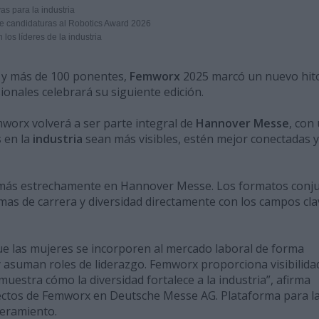
s para la industria
e candidaturas al Robotics Award 2026
s líderes de la industria
s y más de 100 ponentes,
Femworx
2025 marcó un nuevo hito
ionales celebrará su siguiente edición.
emworx volverá a ser parte integral de
Hannover Messe
, con
s
en la
industria
sean más visibles, estén mejor conectadas y
 más estrechamente en Hannover Messe. Los formatos conj
emas de carrera y diversidad directamente con los campos cla
que las mujeres se incorporen al mercado laboral de forma
y asuman roles de liderazgo. Femworx proporciona visibilida
estra cómo la diversidad fortalece a la industria”, afirma
ectos de Femworx en Deutsche Messe AG. Plataforma para l
deramiento.