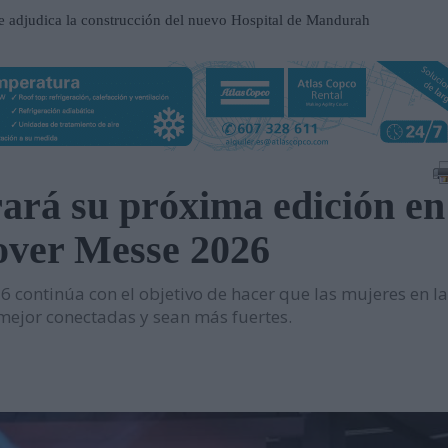
e adjudica la construcción del nuevo Hospital de Mandurah
 centro de distribución de Eisenhart Laeppché GmbH en
ospital Frimley Park en Inglaterra
rá su próxima edición en 
 un entorno estratégico para impulsar inversiones y
ver Messe 2026
participación en EP Equipment
ntinúa con el objetivo de hacer que las mujeres en la
contrato en el Metro de Santiago de Chile
 mejor conectadas y sean más fuertes.
n al servicio del mantenimiento industrial
ueva serie de tablets industriales Tab-IND
una central hidroeléctrica reversible en Asturias