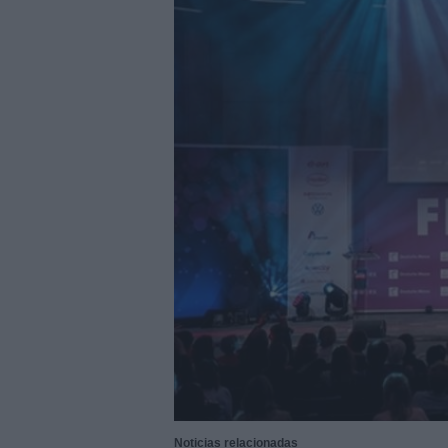
29/07/2026
|
Subcontratación 2027 impul
fabricantes
28/07/2026
|
Innovación y nuevas oportu
27/07/2026
|
Aqualia se adjudica la cons
|
El bar como unidad de presión
27/07/2026
|
El MMH 2026 reunirá a expos
24/07/2026
|
Cómo digitalizar el manteni
24/07/2026
|
Yaskawa presenta el nuevo
23/07/2026
|
ELGi Compressors nombra a 
Europa
23/07/2026
|
Cómo escalar producción sin
22/07/2026
|
Burckhardt suministrará com
07/08/2026
|
Hydnum Steel logra 150M€ p
Noticias relacionadas