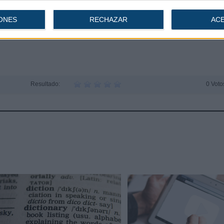
ña
ONES
RECHAZAR
AC
Resultado:
0 Voto