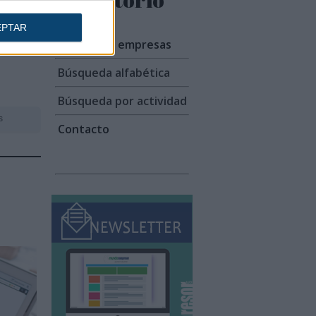
EPTAR
Listado de empresas
Búsqueda alfabética
Búsqueda por actividad
s
Contacto