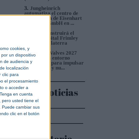
3.
Jungheinrich
automatiza el centro de
distribución de Eisenhart
Laeppché GmbH en ...
4.
Sacyr construirá el
or.
nuevo Hospital Frimley
Park en Inglaterra
tor
omo cookies, y
5.
Pumps&Valves 2027
por un dispositivo
ofrecerá un entorno
ón de audiencia y
mbio
estratégico para impulsar
inversiones y nu...
de localización
 clic para
bo el procesamiento
to o acceder a
Más noticias
Tenga en cuenta
o por
pero usted tiene el
tará
b. Puede cambiar sus
chten
endo clic en el botón
al
Directorio