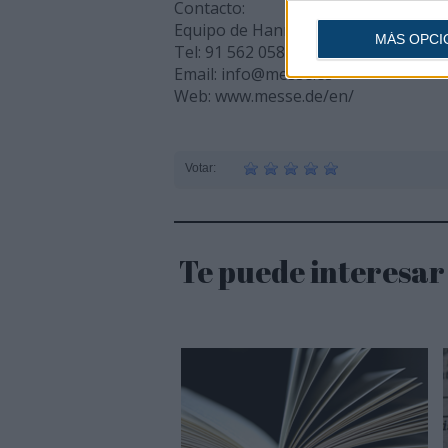
Contacto:
Equipo de Hannover Messe en Espa
MÁS OPCI
Tel: 91 562 0584
Email: info@messe.es
Web: www.messe.de/en/
Votar:
Te puede interesar