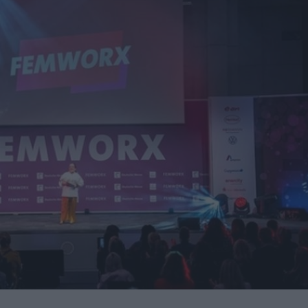
sará nuevas oportunidades de negocio con grandes
nidades de negocio en la 10ª edición de AdditƐD
trucción de la depuradora de Cajamarca en Perú
itores de una veintena de países de los cinco continentes
miento para reducir averías y costes
 robot de 6 ejes Motoman GP215L
Nils Blanchard para acelerar el crecimiento sostenible en
 multiplicar inventario, urgencias ni costes ocultos
presores de hidrógeno a alta presión a los países nórdicos
ara la primera planta de acero limpio de la Península