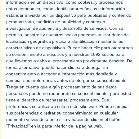
información en un dispositivo, como cookies, y procesamos
destacados de la IA del evento. Esto permitirá a los
datos personales, como identificadores únicos e información
visitantes explorar aplicaciones prácticas en áreas
estándar enviada por un dispositivo para publicidad y contenido
como la producción, la robótica y la energía, a su
personalizado, medición de publicidad y contenido,
propio ritmo.
investigación de audiencia y desarrollo de servicios.
Con su
permiso, nosotros y nuestros socios podemos utilizar datos de
localización geográfica precisa e identificación mediante las
características de dispositivos. Puede hacer clic para otorgarnos
Invitación 2025
su consentimiento a nosotros y a nuestros 1092 socios para
mundocompresor.com junto con la
que llevemos a cabo el procesamiento previamente descrito. De
delegación de Deutsche Messe en España
forma alternativa, puede hacer clic para denegar su
te invita a visitar Hannover Messe 2025.
consentimiento o acceder a información más detallada y
Nuestra cooperación nos permite facilitarte
cambiar sus preferencias antes de otorgar su consentimiento.
Tenga en cuenta que algún procesamiento de sus datos
la entrada para tu visita a la feria.
Consigue
personales puede no requerir de su consentimiento, pero usted
tu entrada personal registrándote en este
tiene el derecho de rechazar tal procesamiento. Sus
enlace antes del comienzo de la feria:
preferencias se aplicarán solo a este sitio web. Puede cambiar
Registro con el Código: rpNAD
sus preferencias o retirar su consentimiento en cualquier
momento volviendo a este sitio y haciendo clic en el botón
"Privacidad" en la parte inferior de la página web.
IA para pequeñas y medianas