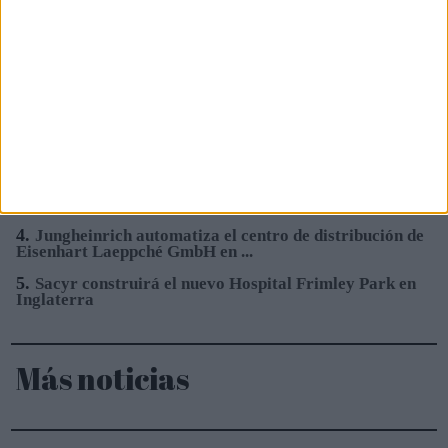
5.
ELGi Compressors nombra a Nils Blanchard para
acelerar el crecimiento sostenible...
1.
Emerson lanza nuevo sensor digital de pH/ORP de
alta presión y alta temperatura
2.
Hydnum Steel logra 150M€ para la primera planta de
acero limpio de la Península ...
3.
Sacyr se adjudica la construcción del nuevo Hospital
de Mandurah (Australia)
4.
Jungheinrich automatiza el centro de distribución de
Eisenhart Laeppché GmbH en ...
5.
Sacyr construirá el nuevo Hospital Frimley Park en
Inglaterra
Más noticias