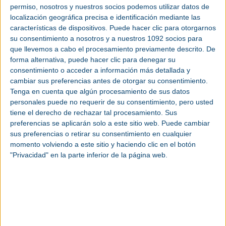
permiso, nosotros y nuestros socios podemos utilizar datos de
Inácio Lula da Silva
, inaugurará oficialmente
localización geográfica precisa e identificación mediante las
Hannover Messe 2026 el 19 de abril junto con el
características de dispositivos. Puede hacer clic para otorgarnos
canciller alemán, Friedrich Merz.
su consentimiento a nosotros y a nuestros 1092 socios para
que llevemos a cabo el procesamiento previamente descrito. De
forma alternativa, puede hacer clic para denegar su
consentimiento o acceder a información más detallada y
Invitación 2026
cambiar sus preferencias antes de otorgar su consentimiento.
mundocompresor.com junto con la
Tenga en cuenta que algún procesamiento de sus datos
delegación de Deutsche Messe en España
personales puede no requerir de su consentimiento, pero usted
te invita a visitar Hannover Messe 2026.
tiene el derecho de rechazar tal procesamiento. Sus
Nuestra cooperación nos permite facilitarte
preferencias se aplicarán solo a este sitio web. Puede cambiar
la entrada para tu visita a la feria.
Consigue
sus preferencias o retirar su consentimiento en cualquier
tu entrada personal registrándote en este
momento volviendo a este sitio y haciendo clic en el botón
"Privacidad" en la parte inferior de la página web.
enlace antes del comienzo de la feria:
Registro con el Código: 4D8dQ.
La participación de Brasil en Hannover Messe, que
se celebrará del 20 al 24 de abril de 2026, reviste
especial importancia, ya que se espera que el