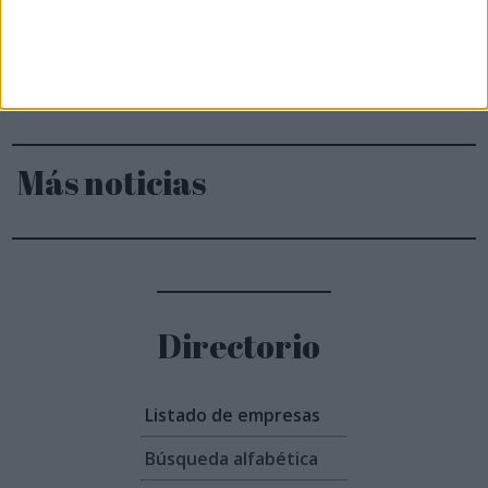
4.
Sacyr construirá el nuevo Hospital Frimley Park en
Inglaterra
5.
Pumps&Valves 2027 ofrecerá un entorno estratégico
para impulsar inversiones y nu...
Más noticias
Directorio
Listado de empresas
Búsqueda alfabética