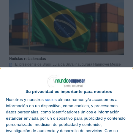
Noticias relacionadas
El presidente de Brasil Lula da Silva inaugurará Hannover Messe
2026
España será el país invitado de Hannover Messe 2027
El escenario principal de Hannover Messe 2026 contará con casi
80 ponentes
Su privacidad es importante para nosotros
Nosotros y nuestros
socios
almacenamos y/o accedemos a
Brasil
será el
país invitado
de la
Hannover Messe
información en un dispositivo, como cookies, y procesamos
2026
. Con una población de 216 millones de
datos personales, como identificadores únicos e información
habitantes, extensas reservas de materias primas y
estándar enviada por un dispositivo para publicidad y contenido
una industria en crecimiento, Brasil es la mayor
personalizado, medición de publicidad y contenido,
economía de Latinoamérica y una de las principales
investigación de audiencia y desarrollo de servicios.
Con su
economías del mundo. El presidente brasileño,
Luiz