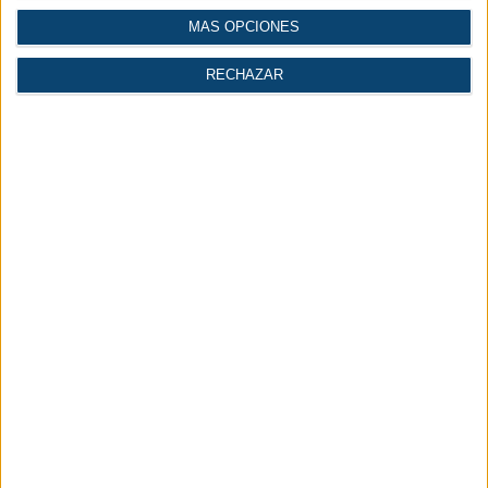
MÁS OPCIONES
RECHAZAR
Artículos
Diccionario
Videos
Técnicos
Técnico
Conversor de
Cálculo del volumen de
Normales o Standard a
un depósito de aire
FAD
comprimido