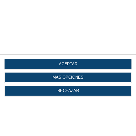
Noticias por secciones
ACEPTAR
Maquinaria y equipo
Compresores y vacío
mecánico
MÁS OPCIONES
RECHAZAR
Automatización |
Construcción
Industria 4.0
| Ingeniería