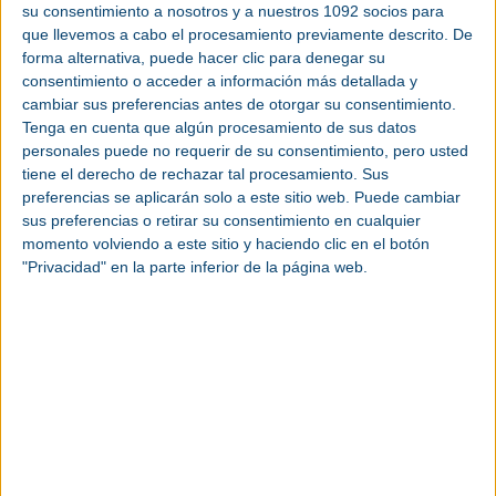
su consentimiento a nosotros y a nuestros 1092 socios para
evolución de la industria y acoger a todos los
que llevemos a cabo el procesamiento previamente descrito. De
sectores y visitantes del
smart manufacturing
.
forma alternativa, puede hacer clic para denegar su
Además, el evento incluirá la nueva feria de
consentimiento o acceder a información más detallada y
automatización
y
robótica weAR
, un evento
cambiar sus preferencias antes de otorgar su consentimiento.
transversal para todas las industrias.
Tenga en cuenta que algún procesamiento de sus datos
personales puede no requerir de su consentimiento, pero usted
Junto a este nuevo evento, el recorrido sectorizado
tiene el derecho de rechazar tal procesamiento. Sus
de +Industry se completará con la celebración,
preferencias se aplicarán solo a este sitio web. Puede cambiar
simultáneamente, de citas ya consolidadas como
sus preferencias o retirar su consentimiento en cualquier
BeDIGITAL
,
AdditꜪD
,
Maintenance
,
Pumps &
momento volviendo a este sitio y haciendo clic en el botón
Valves
y
Subcontratación
. Además, el foro de
"Privacidad" en la parte inferior de la página web.
empleo de
WORKinn
volverá a dar respuesta al
reto de la búsqueda de talento en la
industria
.
Con la incorporación de weAR a la lista de ferias de
+Industry, se dará la bienvenida como visitantes a
fabricantes de maquinaria, ingenierías e
integradores de sistemas, usuarios finales/OEMs y
fabricantes de componentes, entre otros.
Asimismo, el evento acogerá a profesionales con