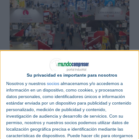
Noticias relacionadas
Las +Industry Talks ofrecen conocimiento y experiencia para
impulsar la competitividad
Su privacidad es importante para nosotros
+Industry cierra sus puertas con la asistencia de más de 11.800
visitantes
Nosotros y nuestros
socios
almacenamos y/o accedemos a
Los espacios interconectados sumaron fuerzas en +Industry
información en un dispositivo, como cookies, y procesamos
datos personales, como identificadores únicos e información
estándar enviada por un dispositivo para publicidad y contenido
Los principales agentes de la
fabricación avanzada
personalizado, medición de publicidad y contenido,
se reunirán, del 3 al 5 de junio de 2025, en la 4ª
investigación de audiencia y desarrollo de servicios.
Con su
edición de
+Industry
, en
Bilbao
Exhibition Centre.
permiso, nosotros y nuestros socios podemos utilizar datos de
El certamen, destacado por su carácter práctico y
localización geográfica precisa e identificación mediante las
las demostraciones en vivo, se encuentra en un
características de dispositivos. Puede hacer clic para otorgarnos
momento de expansión para dar respuesta a la