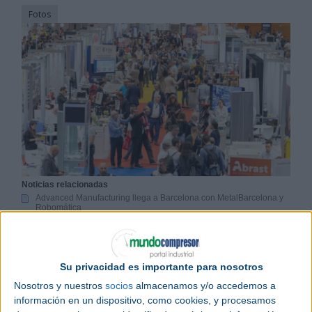
Fotos
Noticias relacionadas
Advanced Manufacturing llega a Barcelona con MetalBarcelona y
Robomática
Advanced Manufacturing Barcelona ya tiene reservado el 90% del
espacio expositivo
Las siete tendencias clave de la industria del metal
Su privacidad es importante para nosotros
Precedida por el éxito de las convocatorias previas
Nosotros y nuestros
socios
almacenamos y/o accedemos a
celebradas en Madrid, llega la primera edición de
información en un dispositivo, como cookies, y procesamos