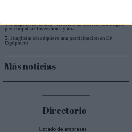
Eisenhart Laeppché GmbH en ...
3.
Sacyr construirá el nuevo Hospital Frimley Park en
Inglaterra
4.
Pumps&Valves 2027 ofrecerá un entorno estratégico
para impulsar inversiones y nu...
5.
Jungheinrich adquiere una participación en EP
Equipment
Más noticias
Directorio
Listado de empresas