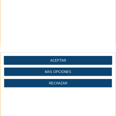
Votar:
Resultado:
Te puede interesar
ACEPTAR
MÁS OPCIONES
RECHAZAR
Artículos
Diccionario
Videos
Técnicos
Técnico