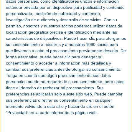
Advanced Manufacturing
Barcelona
, el evento
datos personales, como identificadores únicos e información
líder en innovación industrial que incluye los
estándar enviada por un dispositivo para publicidad y contenido
salones
MetalBarcelona
y
Robomática
Barcelona,
personalizado, medición de publicidad y contenido,
y cuya inscripción para visitantes está abierta
investigación de audiencia y desarrollo de servicios.
Con su
desde hoy. Organizado por Easyfairs, reunirá a
permiso, nosotros y nuestros socios podemos utilizar datos de
empresas, expertos y líderes de los sectores
localización geográfica precisa e identificación mediante las
metalúrgico,
automatización
y
robótica
para
características de dispositivos. Puede hacer clic para otorgarnos
su consentimiento a nosotros y a nuestros 1090 socios para
presentar las últimas novedades, productos y
que llevemos a cabo el procesamiento previamente descrito. De
servicios para la
industria
. El Pabellón 1 Fira de
forma alternativa, puede hacer clic para denegar su
Barcelona – Recinto de Gran Vía acogerá su
consentimiento o acceder a información más detallada y
celebración los próximos 13 y 14 septiembre.
cambiar sus preferencias antes de otorgar su consentimiento.
Tenga en cuenta que algún procesamiento de sus datos
El
registro gratuito
para visitantes dará acceso a
personales puede no requerir de su consentimiento, pero usted
la zona expositiva y a los Innovation Tours y Live
tiene el derecho de rechazar tal procesamiento. Sus
Demo Machinery, en los que se podrán ver en
preferencias se aplicarán solo a este sitio web. Puede cambiar
acción las últimas tecnologías y soluciones de la
sus preferencias o retirar su consentimiento en cualquier
industria manufacturera. Asimismo, el registro
momento volviendo a este sitio y haciendo clic en el botón
permite disfrutar del Tech Congress 4.0, donde se
"Privacidad" en la parte inferior de la página web.
abordarán los temas más relevantes para la
industria, desde la automatización hasta la
digitalización, a través de diferentes actividades.