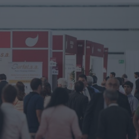
itores de una veintena de países de los cinco continentes
miento para reducir averías y costes
 robot de 6 ejes Motoman GP215L
Nils Blanchard para acelerar el crecimiento sostenible en
 multiplicar inventario, urgencias ni costes ocultos
presores de hidrógeno a alta presión a los países nórdicos
ando a la industria en su transformación digital
neración de Boosters SC
 centro de distribución de Eisenhart Laeppché GmbH en