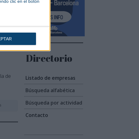
endo clic en el botón
uede
tro
l 2
EPTAR
Directorio
la de
Listado de empresas
Búsqueda alfabética
Búsqueda por actividad
s
Contacto