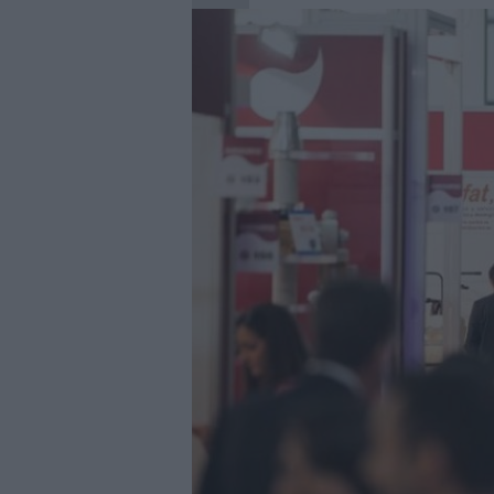
|
El bar como unidad de presión
27/07/2026
|
El MMH 2026 reunirá a expos
24/07/2026
|
Cómo digitalizar el manteni
24/07/2026
|
Yaskawa presenta el nuevo
23/07/2026
|
ELGi Compressors nombra a 
Europa
23/07/2026
|
Cómo escalar producción sin
22/07/2026
|
Burckhardt suministrará com
22/07/2026
|
BeDIGITAL continúa acompañ
21/07/2026
|
BOGE presenta la nueva ge
05/08/2026
|
Jungheinrich automatiza el
Wilhelmshaven