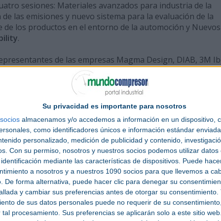
uatro sesiones: Materiales avanzados para industria de la
n de las emisiones y nuevo sistema para la evaluación de la
je de los productos en el entorno de la automoción y Nuevos
ility
.
 representantes de las empresas Magma Design, DIAB, 3M Ib
es, Henkel y Composites ATE, así como de las entidades IQS,
up, Clúster de la Industria de la Automoción de Cataluña (C
STA). Asimismo, se presentarán dos casos de éxito centrado
ad en el entorno automoción tanto relacionadas con la eficie
Su privacidad es importante para nosotros
claje de materias primas y productos a cargo de TAG Automo
socios
almacenamos y/o accedemos a información en un dispositivo, c
sonales, como identificadores únicos e información estándar enviada 
ntenido personalizado, medición de publicidad y contenido, investigaci
 11º Eurocar Meeting Surfaces & Plastics, Josep Vilar, subraya
os.
Con su permiso, nosotros y nuestros socios podemos utilizar datos 
 foco en los logros en sostenibilidad del sector tanto en
identificación mediante las características de dispositivos. Puede hacer
o, fabricación y acabados de superficies plásticas y metálic
ntimiento a nosotros y a nuestros 1090 socios para que llevemos a ca
entro supone una excelente oportunidad de actualización de
. De forma alternativa, puede hacer clic para denegar su consentimien
empresas vinculadas al ámbito de la movilidad a introducir
llada y cambiar sus preferencias antes de otorgar su consentimiento.
te a nuevos requerimientos medioambientales y a reducir
ento de sus datos personales puede no requerir de su consentimiento, 
tal procesamiento. Sus preferencias se aplicarán solo a este sitio we