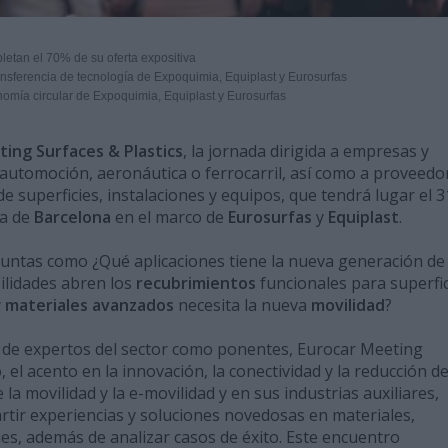
etan el 70% de su oferta expositiva
ransferencia de tecnología de Expoquimia, Equiplast y Eurosurfas
nomía circular de Expoquimia, Equiplast y Eurosurfas
ing Surfaces & Plastics
, la jornada dirigida a empresas y
a automoción, aeronáutica o ferrocarril, así como a proveedo
de superficies, instalaciones y equipos, que tendrá lugar el 3
ra de
Barcelona
en el marco de
Eurosurfas
y
Equiplast
.
untas como ¿Qué aplicaciones tiene la nueva generación de
ilidades abren los
recubrimientos
funcionales para superfi
y
materiales avanzados
necesita la nueva
movilidad
?
a de expertos del sector como ponentes, Eurocar Meeting
 el acento en la innovación, la conectividad y la reducción de
la movilidad y la e-movilidad y en sus industrias auxiliares,
rtir experiencias y soluciones novedosas en materiales,
es, además de analizar casos de éxito. Este encuentro