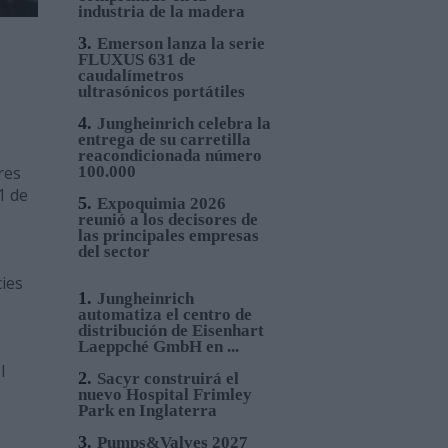
industria de la madera
3.
Emerson lanza la serie
FLUXUS 631 de
caudalímetros
ultrasónicos portátiles
4.
Jungheinrich celebra la
entrega de su carretilla
reacondicionada número
res
100.000
1 de
5.
Expoquimia 2026
reunió a los decisores de
las principales empresas
del sector
cies
1.
Jungheinrich
automatiza el centro de
distribución de Eisenhart
Laeppché GmbH en ...
l
2.
Sacyr construirá el
nuevo Hospital Frimley
Park en Inglaterra
3.
Pumps&Valves 2027