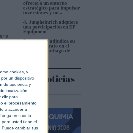
ofrecerá un entorno
estratégico para impulsar
inversiones y nu...
4.
Jungheinrich adquiere
una participación en EP
Equipment
eria,
5.
OHLA se adjudica su
mayor contrato en el
IAC)
Metro de Santiago de
s en
Chile
ncia
tive,
omo cookies, y
Más noticias
por un dispositivo
ón de audiencia y
 “las
de localización
 clic para
as”.
bo el procesamiento
to o acceder a
Tenga en cuenta
pero usted tiene el
b. Puede cambiar sus