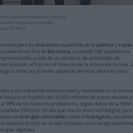
física y experto en materiales y corrosión
uso del hidrógeno en la industria
ting de TECNALIA
erentes para las
industrias
españolas de la
química
y el
plás
juntamente en Fira de
Barcelona
, sumando 590 expositores
 representadas, y más de un centenar de actividades de
es pondrán el foco en el fomento de la economía circular, l
cnológica como las grandes palancas de estos sectores para
lso a dos industrias transversales y esenciales en la econo
ue factura en España casi 90.000 millones de euros anuales y
al 98% de los sectores productivos, según datos de la Feder
Española (FEIQUE). De ahí que sea un actor estratégico para
vanzar en
energías renovables
como el
hidrógeno
, sin olvid
n impacto directo en la vida cotidiana como el agroalimenta
logías digitales.