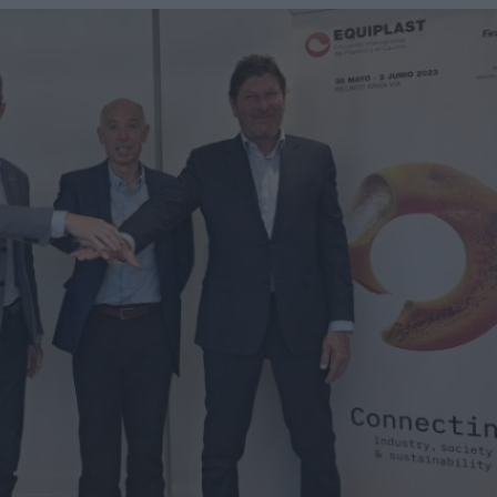
una central hidroeléctrica reversible en Asturias
sará nuevas oportunidades de negocio con grandes
nidades de negocio en la 10ª edición de AdditƐD
trucción de la depuradora de Cajamarca en Perú
itores de una veintena de países de los cinco continentes
miento para reducir averías y costes
 robot de 6 ejes Motoman GP215L
Nils Blanchard para acelerar el crecimiento sostenible en
 multiplicar inventario, urgencias ni costes ocultos
digital de pH/ORP de alta presión y alta temperatura