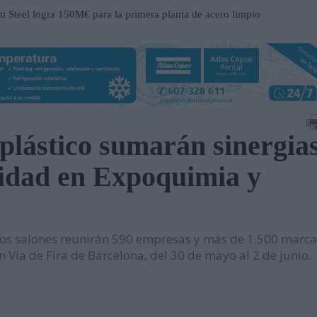
Steel logra 150M€ para la primera planta de acero limpio
a
ucción del nuevo Hospital de Mandurah (Australia)
 centro de distribución de Eisenhart Laeppché GmbH en
 plástico sumarán sinergia
ospital Frimley Park en Inglaterra
ilidad en Expoquimia y
 un entorno estratégico para impulsar inversiones y
participación en EP Equipment
s salones reunirán 590 empresas y más de 1.500 marca
contrato en el Metro de Santiago de Chile
n Via de Fira de Barcelona, del 30 de mayo al 2 de junio.
n al servicio del mantenimiento industrial
ueva serie de tablets industriales Tab-IND