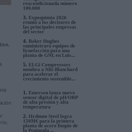
reacondicionada número
100.000
3.
Expoquimia 2026
reunió a los decisores de
las principales empresas
del sector
4.
Baker Hughes
tico
,
suministrará equipos de
licuefacción para una
planta de GNL en Luis...
a
5.
ELGi Compressors
nombra a Nils Blanchard
para acelerar el
crecimiento sostenible...
mía
1.
Emerson lanza nuevo
sensor digital de pH/ORP
de alta presión y alta
ación
temperatura
ar
2.
Hydnum Steel logra
150M€ para la primera
rio,
planta de acero limpio de
la Península ...