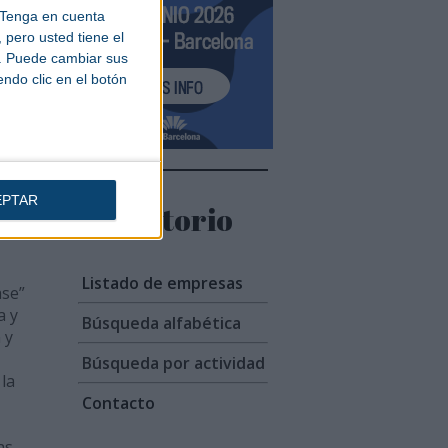
Tenga en cuenta
días
pero usted tiene el
b. Puede cambiar sus
endo clic en el botón
a
iería
s
EPTAR
Directorio
Listado de empresas
ase”
a y
Búsqueda alfabética
 y
Búsqueda por actividad
la
Contacto
as