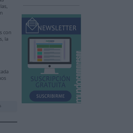
las,
on
s con
, la
cada
nos
s