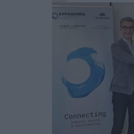
29/07/2026
|
La Barca Energía construirá 
29/07/2026
|
Subcontratación 2027 impul
fabricantes
28/07/2026
|
Innovación y nuevas oportu
27/07/2026
|
Aqualia se adjudica la cons
|
El bar como unidad de presión
27/07/2026
|
El MMH 2026 reunirá a expos
24/07/2026
|
Cómo digitalizar el manteni
24/07/2026
|
Yaskawa presenta el nuevo
23/07/2026
|
ELGi Compressors nombra a 
Europa
23/07/2026
|
Cómo escalar producción sin
07/08/2026
|
Emerson lanza nuevo sensor 