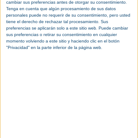
íntegramente a la producción de energía solar con
cambiar sus preferencias antes de otorgar su consentimiento.
una central de 45 GWh.
Tenga en cuenta que algún procesamiento de sus datos
personales puede no requerir de su consentimiento, pero usted
tiene el derecho de rechazar tal procesamiento. Sus
Lhyfe y TSE llevan más de un año y medio
preferencias se aplicarán solo a este sitio web. Puede cambiar
preparando la toma de posesión del terreno,
sus preferencias o retirar su consentimiento en cualquier
acompañados y apoyados por la Región de
momento volviendo a este sitio y haciendo clic en el botón
Nouvelle-Aquitaine, la comunidad urbana de Grand
"Privacidad" en la parte inferior de la página web.
Châtellerault, la Prefectura de Vienne y la
Subprefectura de Châtellerault, con vistas a
construir un proyecto común que vaya mucho más
allá de la "simple" producción de hidrógeno verde o
electricidad verde.
Un proyecto de reindustrialización en torno
a la energía verde
"El proyecto conjunto de Lhyfe y TSE para el
emplazamiento de la Fundición de Ingrandes es
especialmente ambicioso. Se trata, en primer lugar,
de desmantelar las infraestructuras existentes y