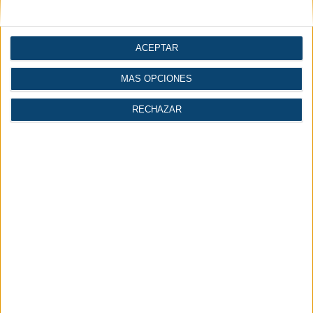
Maquinaria y equipo
Compresores y vacío
mecánico
ACEPTAR
MÁS OPCIONES
Automatización |
Construcción
RECHAZAR
Industria 4.0
| Ingeniería
Gases
Logística
Economía |
Industria del agua
Industria