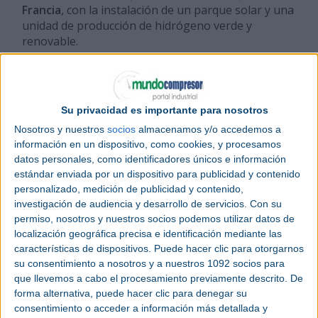
Francia
, con la instalación de un parque solar y una
unidad de producción de hidrógeno verde y
renovable.
Apoyo de la región de NouvelleAquitaine
Un año después del cierre del centro, el Tribunal
Su privacidad es importante para nosotros
de Comercio de París acaba de pronunciarse sobre
Nosotros y nuestros
socios
almacenamos y/o accedemos a
la adquisición de los terrenos y activos
información en un dispositivo, como cookies, y procesamos
inmobiliarios de los centros de Fonderies du
datos personales, como identificadores únicos e información
Poitou. Que incluye la Fundición de Ingrandes (un
estándar enviada por un dispositivo para publicidad y contenido
terreno de 43 hectáreas con 40.000 m2 de edificios)
personalizado, medición de publicidad y contenido,
y del Centro Técnico de Residuos Oyré (un terreno
investigación de audiencia y desarrollo de servicios.
Con su
de 35 hectáreas).
permiso, nosotros y nuestros socios podemos utilizar datos de
localización geográfica precisa e identificación mediante las
El emplazamiento de la Fundición de Ingrandes
características de dispositivos. Puede hacer clic para otorgarnos
pasará a manos del consorcio, formado por el
su consentimiento a nosotros y a nuestros 1092 socios para
proyecto conjunto de Lhyfe y TSE. En cuanto al
que llevemos a cabo el procesamiento previamente descrito. De
Centro Técnico de Residuos, será asumido
forma alternativa, puede hacer clic para denegar su
íntegramente por TSE, que dedicará los terrenos
consentimiento o acceder a información más detallada y