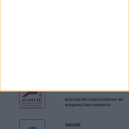
sector industrial
INE
Producción / precios
industriales
MINISTERIO
Industria Conectada 4.0
AIMHE
Asociación importadores de
máquina herramienta
SERCOBE