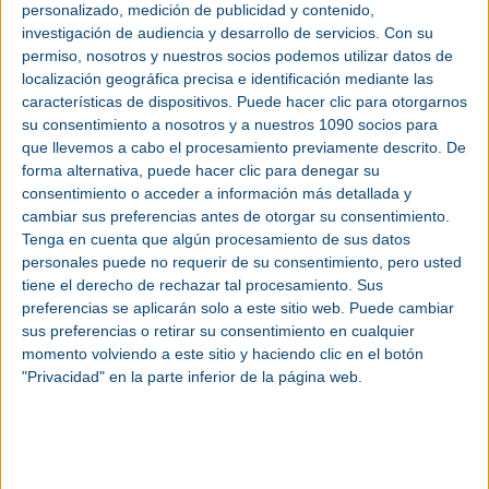
Residuales del Concejo de El Franco (Asturias)”, por
personalizado, medición de publicidad y contenido,
un importe de más de 2 millones de euros, a
investigación de audiencia y desarrollo de servicios.
Con su
realizar en un plazo de 18 meses.
permiso, nosotros y nuestros socios podemos utilizar datos de
localización geográfica precisa e identificación mediante las
La 1ª Fase de la EDAR la desarrolló también esta
características de dispositivos. Puede hacer clic para otorgarnos
UTE en el año 2007 y supone una referencia más
su consentimiento a nosotros y a nuestros 1090 socios para
en tecnología ORBAL para GS Inima, lo que supone
que llevemos a cabo el procesamiento previamente descrito. De
un importante valor añadido en este contrato.
forma alternativa, puede hacer clic para denegar su
consentimiento o acceder a información más detallada y
cambiar sus preferencias antes de otorgar su consentimiento.
La 2ª Fase incluye el tratamiento biológico y de
Tenga en cuenta que algún procesamiento de sus datos
fangos que permita la conexión del efluente de la
personales puede no requerir de su consentimiento, pero usted
EDAR con el emisario submarino, ejecutado
tiene el derecho de rechazar tal procesamiento. Sus
recientemente por la Consejería de Medio
preferencias se aplicarán solo a este sitio web. Puede cambiar
Ambiente, Ordenación del Territorio e
sus preferencias o retirar su consentimiento en cualquier
Infraestructuras.
momento volviendo a este sitio y haciendo clic en el botón
"Privacidad" en la parte inferior de la página web.
En esta 2ª fase se realizará: una línea de
pretratamiento que se duplicará en el futuro, una
línea de tratamiento biológico ORBAL que puede
llegar a triplicarse y una línea de fangos con
posibilidad de duplicarse.