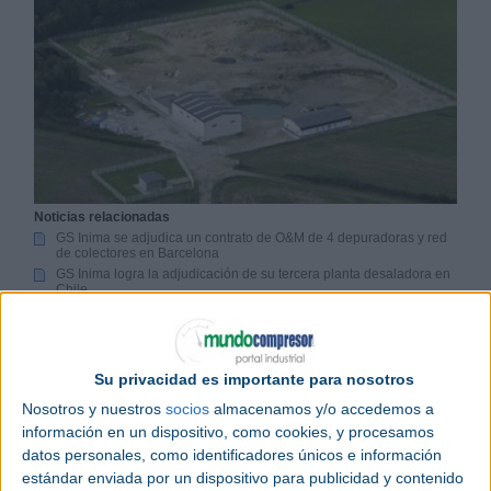
Noticias relacionadas
GS Inima se adjudica un contrato de O&M de 4 depuradoras y red
de colectores en Barcelona
GS Inima logra la adjudicación de su tercera planta desaladora en
Chile
GS Inima realizará la remodelación de la ETAP de Pilones
(Málaga)
GS Inima realizará la remodelación de la EDAR de Aranjuez,
Madrid
Su privacidad es importante para nosotros
Nosotros y nuestros
socios
almacenamos y/o accedemos a
La UTE formada por GS Inima Environment y OHL
información en un dispositivo, como cookies, y procesamos
logra la adjudicación del contrato de las obras de
datos personales, como identificadores únicos e información
“Segunda Fase de la Estación Depuradora de Aguas
estándar enviada por un dispositivo para publicidad y contenido