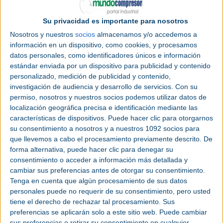
descarga de camiones
. Esta inversión refuerza la
colaboración entre ambas compañías con el
Su privacidad es importante para nosotros
objetivo de lanzar al mercado una solución
Nosotros y nuestros
socios
almacenamos y/o accedemos a
autónoma para uno de los últimos procesos clave
información en un dispositivo, como cookies, y procesamos
de la
intralogística
que aún no se ha
datos personales, como identificadores únicos e información
automatizado. El desarrollo se centra claramente
estándar enviada por un dispositivo para publicidad y contenido
en las exigencias de los mercados europeo y
personalizado, medición de publicidad y contenido,
norteamericano.
investigación de audiencia y desarrollo de servicios.
Con su
permiso, nosotros y nuestros socios podemos utilizar datos de
Navflex, empresa tecnológica con presencia en
localización geográfica precisa e identificación mediante las
Alemania y Estados Unidos, se dedica a la
características de dispositivos. Puede hacer clic para otorgarnos
automatización de la carga y descarga de
su consentimiento a nosotros y a nuestros 1092 socios para
camiones, una de las aplicaciones técnicamente
que llevemos a cabo el procesamiento previamente descrito. De
más complejas de la intralogística. La diversidad de
forma alternativa, puede hacer clic para denegar su
geometrías de los remolques, la variedad de
consentimiento o acceder a información más detallada y
soportes de carga y las limitaciones de espacio
cambiar sus preferencias antes de otorgar su consentimiento.
plantean grandes desafíos en términos de
Tenga en cuenta que algún procesamiento de sus datos
personales puede no requerir de su consentimiento, pero usted
tecnología, seguridad y fiabilidad. Al mismo tiempo,
tiene el derecho de rechazar tal procesamiento. Sus
existe una demanda especialmente elevada de
preferencias se aplicarán solo a este sitio web. Puede cambiar
automatización en los muelles de carga, ya que
sus preferencias o retirar su consentimiento en cualquier