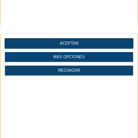
Gases
Logística
Economía |
Industria del agua
ACEPTAR
Industria
MÁS OPCIONES
RECHAZAR
INICIAR SESIÓN
REGÍSTRATE