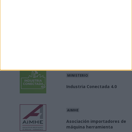
Enlaces
Enlaces de interés a asociaciones e información del
sector industrial
INE
Producción / precios
industriales
MINISTERIO
Industria Conectada 4.0
AIMHE
Asociación importadores de
máquina herramienta