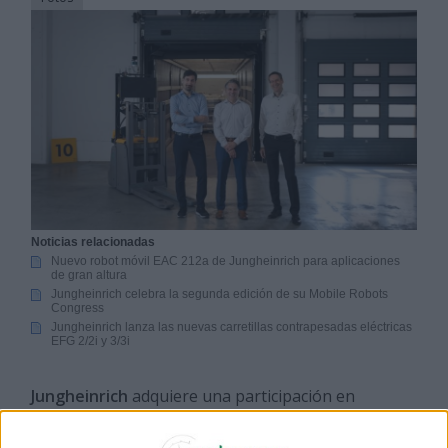
Noticias relacionadas
Nuevo robot móvil EAC 212a de Jungheinrich para aplicaciones
de gran altura
Jungheinrich celebra la segunda edición de su Mobile Robots
Congress
Jungheinrich lanza las nuevas carretillas contrapesadas eléctricas
EFG 2/2i y 3/3i
Jungheinrich
adquiere una participación en
Navflex
Inc., empresa tecnológica especializada en
IA física y en la
automatización
de la
carga y