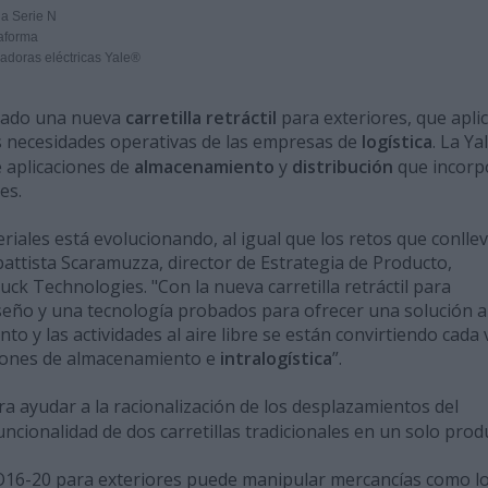
la Serie N
taforma
adoras eléctricas Yale®
nzado una nueva
carretilla retráctil
para exteriores, que apli
as necesidades operativas de las empresas de
logística
. La Ya
 aplicaciones de
almacenamiento
y
distribución
que incorp
es.
riales está evolucionando, al igual que los retos que conlle
battista Scaramuzza, director de Estrategia de Producto,
ck Technologies. "Con la nueva carretilla retráctil para
iseño y una tecnología probados para ofrecer una solución a
to y las actividades al aire libre se están convirtiendo cada 
ciones de almacenamiento e
intralogística
”.
 ayudar a la racionalización de los desplazamientos del
ncionalidad de dos carretillas tradicionales en un solo prod
 MRO16-20 para exteriores puede manipular mercancías como l