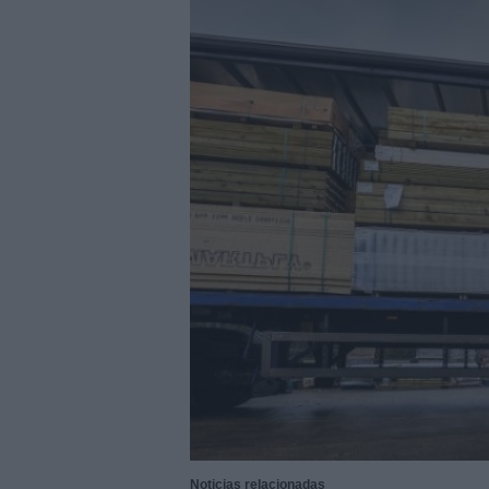
29/07/2026
|
La Barca Energía construirá 
29/07/2026
|
Subcontratación 2027 impul
fabricantes
28/07/2026
|
Innovación y nuevas oportu
27/07/2026
|
Aqualia se adjudica la cons
|
El bar como unidad de presión
27/07/2026
|
El MMH 2026 reunirá a expos
24/07/2026
|
Cómo digitalizar el manteni
24/07/2026
|
Yaskawa presenta el nuevo
23/07/2026
|
ELGi Compressors nombra a 
Europa
23/07/2026
|
Cómo escalar producción sin
07/08/2026
|
Emerson lanza nuevo sensor 
Noticias relacionadas