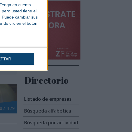
 la
Tenga en cuenta
pero usted tiene el
b. Puede cambiar sus
endo clic en el botón
 las
ral
EPTAR
s
Directorio
Listado de empresas
Búsqueda alfabética
Búsqueda por actividad