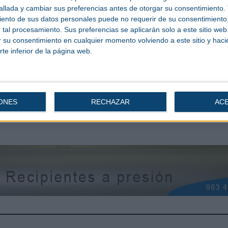
están disponibles como opción, lo que permite que la carga y
llada y cambiar sus preferencias antes de otorgar su consentimiento.
por un solo lado y ofrece a los planificadores de almacenes
ento de sus datos personales puede no requerir de su consentimiento, 
isposiciones de doble profundidad.
tal procesamiento. Sus preferencias se aplicarán solo a este sitio we
ar su consentimiento en cualquier momento volviendo a este sitio y haci
den equiparse con luces de aviso a peatones para advertir a
rte inferior de la página web.
tráctil en la zona, mientras que el sistema de línea roja late
la carretilla. Una luz de trabajo ayuda a la visibilidad en
 productividad y a la fácil manipulación de las mercancías.
ONES
RECHAZAR
AC
Resultado:
0 Voto