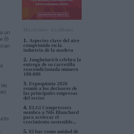
Más leídas
Lo último
ca un
le Ⓡ
1.
Aspectos clave del aire
oran
comprimido en la
industria de la madera
2.
Jungheinrich celebra la
entrega de su carretilla
va
reacondicionada número
100.000
3.
Expoquimia 2026
 las
reunió a los decisores de
vez
las principales empresas
del sector
4.
ELGi Compressors
nombra a Nils Blanchard
para acelerar el
ucto.
crecimiento sostenible...
o
5.
El bar como unidad de