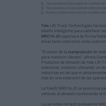
Yale presenta la nueva gama de carretillas de 
Yale presenta un nuevo apilador doble de pla
Nuevos complementos para las carretillas elev
Yale
Lift Truck Technologies ha la
diseño inteligente para satisfacer l
MRO16-20
soportará de forma fiable
áreas tanto interiores como exterior
"El sector de la
manipulación
de mate
para nuestros clientes", afirma Gian
Productos de Almacén de Yale Lift Tru
exteriores, estamos utilizando un d
industrias en las que el almacenamien
más en una extensión de las opera
La YaleⓇ MRO16-20 se posiciona para
vehículo al almacén combinando la fu
La carretilla retráctil polivalente