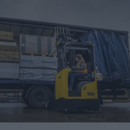
una central hidroeléctrica reversible en Asturias
sará nuevas oportunidades de negocio con grandes
nidades de negocio en la 10ª edición de AdditƐD
trucción de la depuradora de Cajamarca en Perú
itores de una veintena de países de los cinco continentes
miento para reducir averías y costes
 robot de 6 ejes Motoman GP215L
Nils Blanchard para acelerar el crecimiento sostenible en
 multiplicar inventario, urgencias ni costes ocultos
digital de pH/ORP de alta presión y alta temperatura