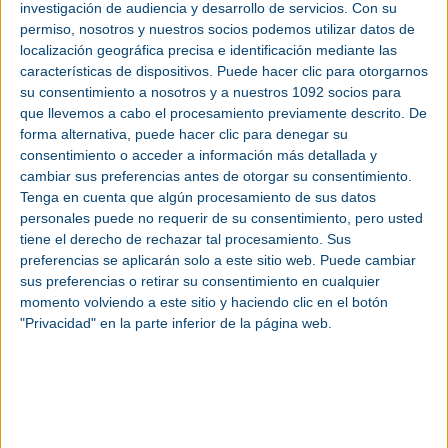
La turbina SG 2.2-122 está optimizada para vientos
investigación de audiencia y desarrollo de servicios.
Con su
bajos y condiciones de baja turbulencia como los
permiso, nosotros y nuestros socios podemos utilizar datos de
del mercado indio, gracias a su mínima densidad de
localización geográfica precisa e identificación mediante las
potencia y alta eficiencia.
características de dispositivos. Puede hacer clic para otorgarnos
su consentimiento a nosotros y a nuestros 1092 socios para
“Alfanar ya es nuestro cliente a nivel mundial y
que llevemos a cabo el procesamiento previamente descrito. De
forma alternativa, puede hacer clic para denegar su
estamos muy satisfechos de poder anunciar este
consentimiento o acceder a información más detallada y
primer acuerdo con la compañía en India. Grandes
cambiar sus preferencias antes de otorgar su consentimiento.
pedidos como este demuestran la confianza de los
Tenga en cuenta que algún procesamiento de sus datos
clientes en nuestro trabajo. Con el modelo SG 2.2-
personales puede no requerir de su consentimiento, pero usted
122, una turbina fabricada especialmente para
tiene el derecho de rechazar tal procesamiento. Sus
India, esperamos ofrecer a nuestros clientes
preferencias se aplicarán solo a este sitio web. Puede cambiar
soluciones innovadoras y hechas a medida”, ha
sus preferencias o retirar su consentimiento en cualquier
apuntado Ramesh Kymal, CEO Onshore de Siemens
momento volviendo a este sitio y haciendo clic en el botón
Gamesa en India.
"Privacidad" en la parte inferior de la página web.
Jamal Wadi, CEO de Alfanar Global Development,
ha señalado: “Estamos encantados de colaborar de
nuevo con Siemens Gamesa, en esta ocasión para
desarrollar parte de los 600 MW eólicos que nos