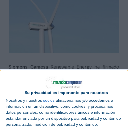
Siemens Gamesa
Renewable Energy ha firmado
sus dos primeros pedidos en
India
con Alfanar
para el suministro de 206
turbinas
del modelo SG
2.2-122 en dos parques eólicos por un total de 453
MW. Los dos proyectos se ubicarán en Bhuj, en el
Su privacidad es importante para nosotros
estado de Gujarat, al oeste del país, y tendrán una
Nosotros y nuestros
socios
almacenamos y/o accedemos a
capacidad de 251 MW y 202 MW, respectivamente.
información en un dispositivo, como cookies, y procesamos
Se espera que ambos proyectos se pongan en
datos personales, como identificadores únicos e información
marcha en 2020.
estándar enviada por un dispositivo para publicidad y contenido
personalizado, medición de publicidad y contenido,