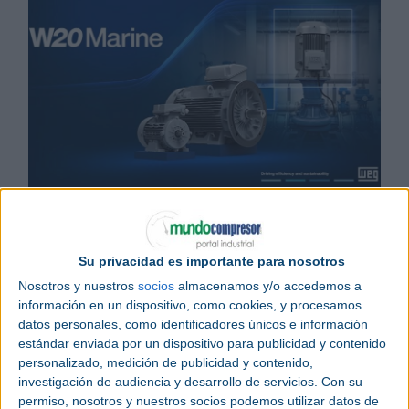
Noticias relacionadas
WEG mostrará soluciones para la transición energética en
Hannover Messe 2026
Los motores de inducción alcanzan eficiencia IE5 con el W22
Su privacidad es importante para nosotros
Prime
WEG construye un nuevo almacén logístico en Portugal
Nosotros y nuestros
socios
almacenamos y/o accedemos a
información en un dispositivo, como cookies, y procesamos
datos personales, como identificadores únicos e información
WEG
ha ampliado su portafolio con el lanzamiento
estándar enviada por un dispositivo para publicidad y contenido
del
W20 Marine
, una línea de productos
personalizado, medición de publicidad y contenido,
desarrollada especialmente para aplicaciones no
investigación de audiencia y desarrollo de servicios.
Con su
esenciales en espacios cerrados.
permiso, nosotros y nuestros socios podemos utilizar datos de