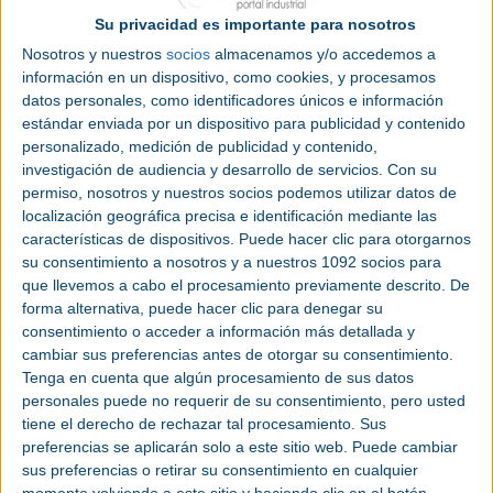
destacados en tecnología,
eficiencia energética
y
sostenibilidad
desarrollados por las empresas
Su privacidad es importante para nosotros
expositoras.
Nosotros y nuestros
socios
almacenamos y/o accedemos a
información en un dispositivo, como cookies, y procesamos
Este espacio, que se ha consolidado como un
datos personales, como identificadores únicos e información
referente en la divulgación de novedades técnicas
estándar enviada por un dispositivo para publicidad y contenido
del sector, pone en valor la capacidad innovadora
personalizado, medición de publicidad y contenido,
de una industria en plena transformación. Las
investigación de audiencia y desarrollo de servicios.
Con su
permiso, nosotros y nuestros socios podemos utilizar datos de
candidaturas podrán presentarse hasta el próximo
localización geográfica precisa e identificación mediante las
12 de septiembre, y serán evaluadas por un jurado
características de dispositivos. Puede hacer clic para otorgarnos
especializado, que seleccionará las propuestas más
su consentimiento a nosotros y a nuestros 1092 socios para
representativas por su aportación innovadora.
que llevemos a cabo el procesamiento previamente descrito. De
forma alternativa, puede hacer clic para denegar su
C&R 2.25 coincidirá en calendario y recinto con
consentimiento o acceder a información más detallada y
otras dos grandes ferias de Ifema Madrid:
Genera
,
cambiar sus preferencias antes de otorgar su consentimiento.
centrada en energía y medioambiente, y
Matelec
,
Tenga en cuenta que algún procesamiento de sus datos
enfocada en soluciones para la industria eléctrica y
personales puede no requerir de su consentimiento, pero usted
electrónica. Esta celebración conjunta busca
tiene el derecho de rechazar tal procesamiento. Sus
potenciar las sinergias entre sectores afines y
preferencias se aplicarán solo a este sitio web. Puede cambiar
reforzar la convocatoria profesional.
sus preferencias o retirar su consentimiento en cualquier