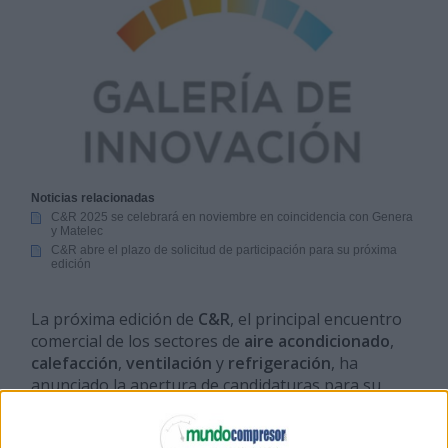
Noticias relacionadas
C&R 2025 se celebrará en noviembre en coincidencia con Genera
y Matelec
C&R abre el plazo de solicitud de participación para su próxima
edición
La próxima edición de
C&R
, el principal encuentro
comercial de los sectores de
aire acondicionado
,
calefacción
,
ventilación
y
refrigeración
, ha
anunciado la apertura de candidaturas para su
tradicional
Galería de Innovación
, una iniciativa
que busca dar visibilidad a los avances más