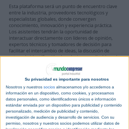
Esta plataforma será un punto de encuentro clave
entre la industria, proveedores tecnológicos y
especialistas globales, donde convergen
conocimiento, innovación y experiencia práctica.
Los asistentes tendrán la oportunidad de
interactuar directamente con líderes de opinión,
expertos técnicos y tomadores de decisión para
facilitar el intercambio de ideas, la discusión de
retos y la identificación de soluciones aplicables a la
realidad del sector manufacturero en México.
En un contexto donde la industria nacional necesita
Su privacidad es importante para nosotros
acelerar su evolución hacia procesos más
Nosotros y nuestros
socios
almacenamos y/o accedemos a
sofisticados y competitivos, la capacitación
información en un dispositivo, como cookies, y procesamos
continua y el acceso al conocimiento especializado
datos personales, como identificadores únicos e información
se vuelven factores decisivos. En este sentido, el
estándar enviada por un dispositivo para publicidad y contenido
SUMMIT de Expo Manufactura® se consolida
personalizado, medición de publicidad y contenido,
como una plataforma estratégica para que los
investigación de audiencia y desarrollo de servicios.
Con su
profesionales del sector fortalezcan sus
permiso, nosotros y nuestros socios podemos utilizar datos de
capacidades y se mantengan al día a través de un