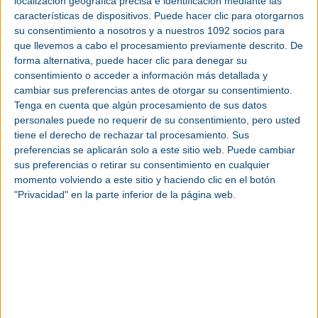
localización geográfica precisa e identificación mediante las
programa de paneles de discusión y conferencias
características de dispositivos. Puede hacer clic para otorgarnos
impartidas por expertos nacionales e
su consentimiento a nosotros y a nuestros 1092 socios para
internacionales.
que llevemos a cabo el procesamiento previamente descrito. De
forma alternativa, puede hacer clic para denegar su
Sobresalen las conferencias magistrales que
consentimiento o acceder a información más detallada y
abordarán desafíos críticos: “Retos de adopción en
cambiar sus preferencias antes de otorgar su consentimiento.
tecnología para la personalización, automatización
Tenga en cuenta que algún procesamiento de sus datos
y productividad para los profesionales de la
personales puede no requerir de su consentimiento, pero usted
manufactura”, impartida por Tony Gunn, CEO de
tiene el derecho de rechazar tal procesamiento. Sus
TGM Global Services, quien analizará los
preferencias se aplicarán solo a este sitio web. Puede cambiar
principales obstáculos y oportunidades en la
sus preferencias o retirar su consentimiento en cualquier
implementación de tecnologías avanzadas
momento volviendo a este sitio y haciendo clic en el botón
"Privacidad" en la parte inferior de la página web.
orientadas a mejorar la eficiencia y la
competitividad.
Asimismo, se presentará la magistral
“Ciberseguridad en los sistemas OT para la
infraestructura crítica de la manufactura”, a cargo
de Iván Díaz, Of Counsel en Seguridad y Tecnología
en CRZ//A, enfocada en los riesgos, estrategias y