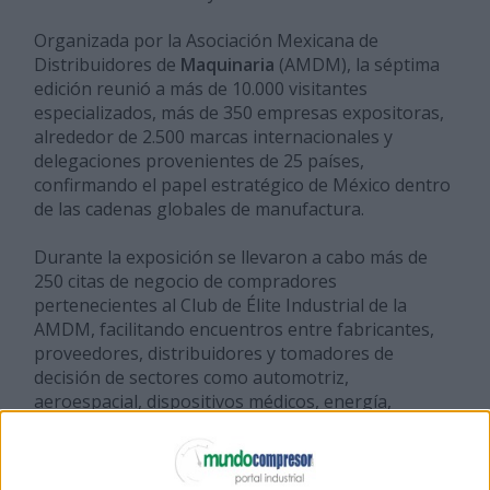
Organizada por la Asociación Mexicana de
Distribuidores de
Maquinaria
(AMDM), la séptima
edición reunió a más de 10.000 visitantes
especializados, más de 350 empresas expositoras,
alrededor de 2.500 marcas internacionales y
delegaciones provenientes de 25 países,
confirmando el papel estratégico de México dentro
de las cadenas globales de manufactura.
Durante la exposición se llevaron a cabo más de
250 citas de negocio de compradores
pertenecientes al Club de Élite Industrial de la
AMDM, facilitando encuentros entre fabricantes,
proveedores, distribuidores y tomadores de
decisión de sectores como automotriz,
aeroespacial, dispositivos médicos, energía,
electrodomésticos y manufactura de precisión,
gracias los incentivos de viaje que aseguran la
asistencia de leads de calidad en la Expo. Estos