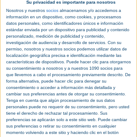
encuentros fortalecieron la vinculación comercial y
Su privacidad es importante para nosotros
generaron expectativas de negocio superiores a
Nosotros y nuestros
socios
almacenamos y/o accedemos a
los 150 millones de dólares para los próximos doce
información en un dispositivo, como cookies, y procesamos
meses, además de las ventas de maquinaria
datos personales, como identificadores únicos e información
anunciadas en piso de exhibición durante la
estándar enviada por un dispositivo para publicidad y contenido
jornada de 3 días.
personalizado, medición de publicidad y contenido,
investigación de audiencia y desarrollo de servicios.
Con su
Uno de los hitos más relevantes de esta edición,
permiso, nosotros y nuestros socios podemos utilizar datos de
fue el debut del Pabellón de PyMES Industriales de
localización geográfica precisa e identificación mediante las
Guanajuato, una iniciativa impulsada por la AMDM
características de dispositivos. Puede hacer clic para otorgarnos
su consentimiento a nosotros y a nuestros 1090 socios para
y con el respaldo del Gobierno del Estado de
que llevemos a cabo el procesamiento previamente descrito. De
Guanajuato, a través de la Secretaría de Economía
forma alternativa, puede hacer clic para denegar su
del Estado, para fortalecer la integración de la
consentimiento o acceder a información más detallada y
proveeduría local dentro de la cadena de
cambiar sus preferencias antes de otorgar su consentimiento.
suministro manufacturera. Este espacio reunió a
Tenga en cuenta que algún procesamiento de sus datos
talleres de mecanizado y empresas especializadas
personales puede no requerir de su consentimiento, pero usted
de la región, permitiéndoles presentar sus
tiene el derecho de rechazar tal procesamiento. Sus
capacidades productivas ante compradores,
preferencias se aplicarán solo a este sitio web. Puede cambiar
fabricantes y tomadores de decisión nacionales e
sus preferencias o retirar su consentimiento en cualquier
internacionales. Con ello, EXPOMAQ logró
momento volviendo a este sitio y haciendo clic en el botón
concentrar en un mismo recinto a los principales