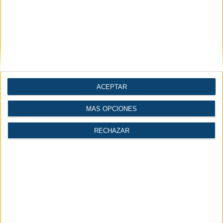
Noticias por secciones
Maquinaria y equipo
Compresores y vacío
ACEPTAR
mecánico
MÁS OPCIONES
RECHAZAR
Automatización |
Construcción
Industria 4.0
| Ingeniería