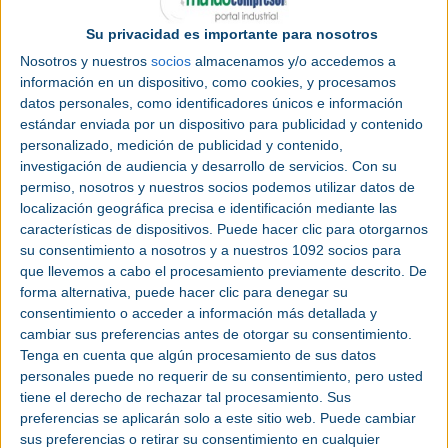
Exhibition Centre) a los profesionales de la
Su privacidad es importante para nosotros
industria alimentaria
para analizar las soluciones
Nosotros y nuestros
socios
almacenamos y/o accedemos a
que están marcando el futuro del
packaging
, la
información en un dispositivo, como cookies, y procesamos
logística
, la
automatización
y la tecnología
datos personales, como identificadores únicos e información
aplicada al sector. La feria se celebrará de forma
estándar enviada por un dispositivo para publicidad y contenido
simultánea con
Expo Foodtech
, consolidando a
personalizado, medición de publicidad y contenido,
Bilbao como punto de encuentro para la
investigación de audiencia y desarrollo de servicios.
Con su
innovación alimentaria y para el impulso de nuevos
permiso, nosotros y nuestros socios podemos utilizar datos de
modelos productivos más eficientes, sostenibles y
localización geográfica precisa e identificación mediante las
conectados.
características de dispositivos. Puede hacer clic para otorgarnos
su consentimiento a nosotros y a nuestros 1092 socios para
que llevemos a cabo el procesamiento previamente descrito. De
forma alternativa, puede hacer clic para denegar su
consentimiento o acceder a información más detallada y
cambiar sus preferencias antes de otorgar su consentimiento.
Tenga en cuenta que algún procesamiento de sus datos
personales puede no requerir de su consentimiento, pero usted
tiene el derecho de rechazar tal procesamiento. Sus
preferencias se aplicarán solo a este sitio web. Puede cambiar
sus preferencias o retirar su consentimiento en cualquier