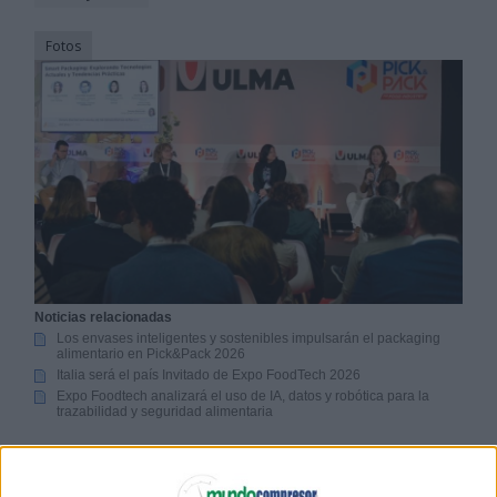
Fotos
Noticias relacionadas
Los envases inteligentes y sostenibles impulsarán el packaging
alimentario en Pick&Pack 2026
Italia será el país Invitado de Expo FoodTech 2026
Expo Foodtech analizará el uso de IA, datos y robótica para la
trazabilidad y seguridad alimentaria
Pick&Pack for Food Industry 2026
reunirá los
próximos 27 y 28 de mayo en el BEC (Bilbao