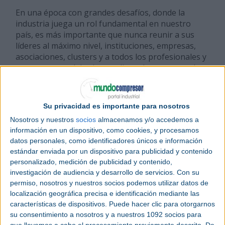
En una época con grandes desafíos, donde la
industria juega un rol fundamental en nuestro
país, es más importante que nunca reunir a sus
líderes al máximo nivel, instituciones, empresas,
asociaciones, clusters y a todos los profesionales y
expertos para debatir y analizar el presente y el
futuro de la industria.
Por ello, la propuesta de este año es un congreso
Su privacidad es importante para nosotros
en el que no sólo se hable de tecnologías
Nosotros y nuestros
socios
almacenamos y/o accedemos a
habilitadoras y digitalización sino también de los
información en un dispositivo, como cookies, y procesamos
retos a los que se enfrenta el conjunto de la
datos personales, como identificadores únicos e información
industria y de las pymes españolas y cuya
estándar enviada por un dispositivo para publicidad y contenido
respuesta será clave para el crecimiento
personalizado, medición de publicidad y contenido,
económico y social, la autonomía estratégica de la
investigación de audiencia y desarrollo de servicios.
Con su
UE y la transformación de la economía en un
permiso, nosotros y nuestros socios podemos utilizar datos de
modelo de cero emisiones netas en 2050.
localización geográfica precisa e identificación mediante las
características de dispositivos. Puede hacer clic para otorgarnos
Contenido y novedades
su consentimiento a nosotros y a nuestros 1092 socios para
que llevemos a cabo el procesamiento previamente descrito. De