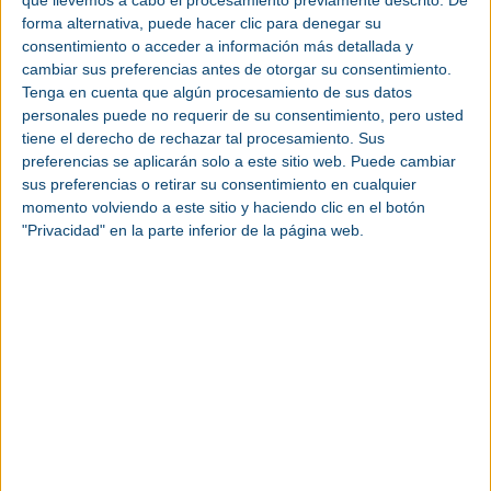
Más de 50 mesas redondas configuran un evento
forma alternativa, puede hacer clic para denegar su
diseñado en torno a 10 foros sectoriales para dar
consentimiento o acceder a información más detallada y
respuesta a la idea de crear un espacio integrador
cambiar sus preferencias antes de otorgar su consentimiento.
y donde se reunirán todos los sectores, líderes y
Tenga en cuenta que algún procesamiento de sus datos
profesionales para que los asistentes pueden
personales puede no requerir de su consentimiento, pero usted
tiene el derecho de rechazar tal procesamiento. Sus
conocer de primera mano las distintas políticas
preferencias se aplicarán solo a este sitio web. Puede cambiar
públicas a su disposición, así como casos de éxito
sus preferencias o retirar su consentimiento en cualquier
referentes en diversas áreas como la Inteligencia
momento volviendo a este sitio y haciendo clic en el botón
Artificial, la descarbonización o formación y
"Privacidad" en la parte inferior de la página web.
retención del talento.
Todo ello complementado con una de las
novedades de esta edición que es la creación de un
espacio abierto de networking estructurado, para
que los asistentes puedan compartir conocimiento
y afianzar vínculos que fomenten la creación de
entornos colaborativos. Este networking estará
organizado de antemano gracias a una plataforma
virtual a la que se tendrá acceso gratuito tras
registrarse al evento y que permite conectar con