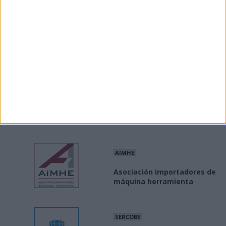
INE
Producción / precios
industriales
MINISTERIO
Industria Conectada 4.0
AIMHE
Asociación importadores de
máquina herramienta
SERCOBE