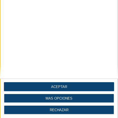
Maquinaria y equipo
Compresores y vacío
mecánico
Automatización |
Construcción
Industria 4.0
| Ingeniería
ACEPTAR
MÁS OPCIONES
Gases
Logística
RECHAZAR