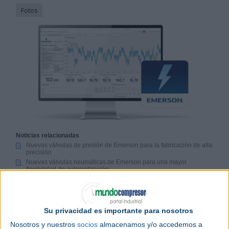
Fotos
Noticias relacionadas
Nuevas válvulas de presión de Emerson para la fabricación de alta
precisión
Nuevas válvulas neumáticas de Emerson para una mayor
flexibilidad de automatización
Emerson lanza el nuevo transmisor inalámbrico Rosemount 802
Emerson
ha lanzado su nueva solución
Energy
Su privacidad es importante para nosotros
Manager
, una oferta de hardware y software
Nosotros y nuestros
socios
almacenamos y/o accedemos a