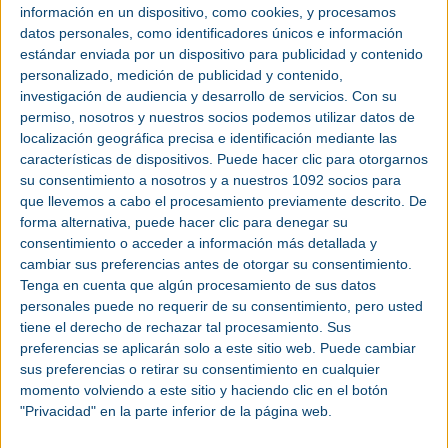
previamente diseñada para simplificar la
información en un dispositivo, como cookies, y procesamos
monitorización
de
electricidad
industrial
con una
datos personales, como identificadores únicos e información
configuración rápida y un funcionamiento intuitivo.
estándar enviada por un dispositivo para publicidad y contenido
Lista para usar, la solución Energy Manager
personalizado, medición de publicidad y contenido,
monitoriza el uso de la
energía
de los activos en
investigación de audiencia y desarrollo de servicios.
Con su
tiempo real, lo que permite a los fabricantes
permiso, nosotros y nuestros socios podemos utilizar datos de
obtener una perspectiva más profunda sobre el
localización geográfica precisa e identificación mediante las
consumo de energía y los costos operativos,
características de dispositivos. Puede hacer clic para otorgarnos
reduciendo las emisiones de dióxido de carbono
su consentimiento a nosotros y a nuestros 1092 socios para
(CO2) y maximizando la
eficiencia energética
y
que llevemos a cabo el procesamiento previamente descrito. De
operativa.
forma alternativa, puede hacer clic para denegar su
consentimiento o acceder a información más detallada y
La mayoría de los
fabricantes
, incluyendo
cambiar sus preferencias antes de otorgar su consentimiento.
fabricantes industriales y de equipos originales,
Tenga en cuenta que algún procesamiento de sus datos
compañías de bienes de consumo envasados y
personales puede no requerir de su consentimiento, pero usted
tiene el derecho de rechazar tal procesamiento. Sus
productores de alimentos y bebidas, se enfrentan
preferencias se aplicarán solo a este sitio web. Puede cambiar
a una presión cada vez mayor para aumentar la
sus preferencias o retirar su consentimiento en cualquier
productividad y reducir el uso de energía y el
momento volviendo a este sitio y haciendo clic en el botón
impacto ambiental. Sin embargo, la maquinaria
"Privacidad" en la parte inferior de la página web.
industrial consume gran energía, incluso cuando
está inactiva. Para cumplir mejor los objetivos de