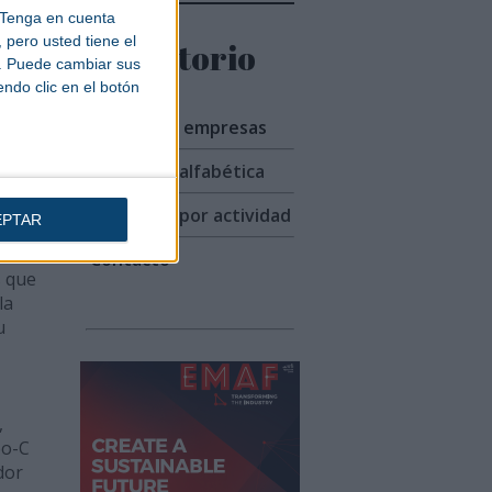
Tenga en cuenta
pero usted tiene el
Directorio
usto
b. Puede cambiar sus
endo clic en el botón
Listado de empresas
Búsqueda alfabética
 de
Búsqueda por actividad
EPTAR
s
Contacto
s que
la
u
,
po-C
dor