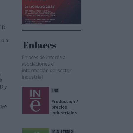
STD-
ia a
Enlaces
Enlaces de interés a
asociaciones e
información del sector
s,
industrial
as
ID y
INE
Producción /
uye
precios
industriales
MINISTERIO