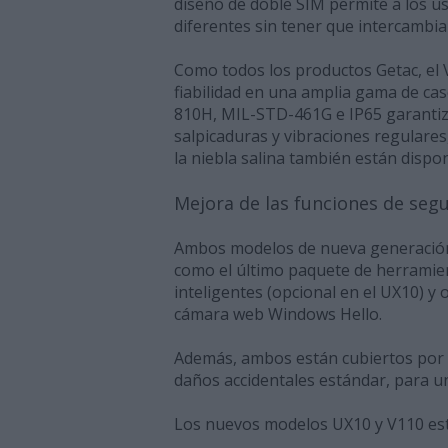
diseño de doble SIM permite a los u
diferentes sin tener que intercambia
Como todos los productos Getac, el 
fiabilidad en una amplia gama de cas
810H, MIL-STD-461G e IP65 garantiza
salpicaduras y vibraciones regulares,
la niebla salina también están dispo
Mejora de las funciones de seg
Ambos modelos de nueva generación 
como el último paquete de herramient
inteligentes (opcional en el UX10) y 
cámara web Windows Hello.
Además, ambos están cubiertos por 
daños accidentales estándar, para u
Los nuevos modelos UX10 y V110 est