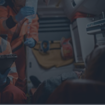
una central hidroeléctrica reversible en Asturias
sará nuevas oportunidades de negocio con grandes
nidades de negocio en la 10ª edición de AdditƐD
trucción de la depuradora de Cajamarca en Perú
itores de una veintena de países de los cinco continentes
miento para reducir averías y costes
 robot de 6 ejes Motoman GP215L
Nils Blanchard para acelerar el crecimiento sostenible en
 multiplicar inventario, urgencias ni costes ocultos
digital de pH/ORP de alta presión y alta temperatura