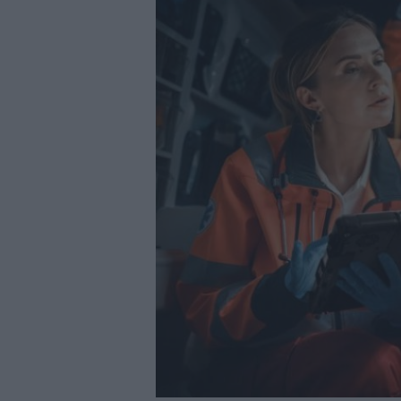
29/07/2026
|
La Barca Energía construirá 
29/07/2026
|
Subcontratación 2027 impul
fabricantes
28/07/2026
|
Innovación y nuevas oportu
27/07/2026
|
Aqualia se adjudica la cons
|
El bar como unidad de presión
27/07/2026
|
El MMH 2026 reunirá a expos
24/07/2026
|
Cómo digitalizar el manteni
24/07/2026
|
Yaskawa presenta el nuevo
23/07/2026
|
ELGi Compressors nombra a 
Europa
23/07/2026
|
Cómo escalar producción sin
07/08/2026
|
Emerson lanza nuevo sensor 