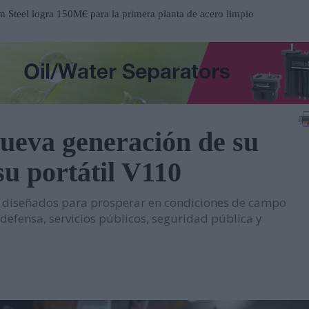
Steel logra 150M€ para la primera planta de acero limpio
a
ucción del nuevo Hospital de Mandurah (Australia)
 centro de distribución de Eisenhart Laeppché GmbH en
nueva generación de su
ospital Frimley Park en Inglaterra
su portátil V110
 un entorno estratégico para impulsar inversiones y
 diseñados para prosperar en condiciones de campo
participación en EP Equipment
 defensa, servicios públicos, seguridad pública y
contrato en el Metro de Santiago de Chile
n al servicio del mantenimiento industrial
ueva serie de tablets industriales Tab-IND