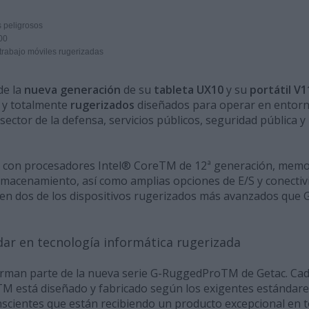
 peligrosos
00
rabajo móviles rugerizadas
de la
nueva generación
de su
tableta UX10
y su
portátil V1
s y totalmente
rugerizados
diseñados para operar en entor
sector de la defensa, servicios públicos, seguridad pública y
n con procesadores Intel® CoreTM de 12ª generación, memo
macenamiento, así como amplias opciones de E/S y conectiv
e en dos de los dispositivos rugerizados más avanzados que 
ar en tecnología informática rugerizada
rman parte de la nueva serie G-RuggedProTM de Getac. Ca
TM está diseñado y fabricado según los exigentes estándare
onscientes que están recibiendo un producto excepcional en 