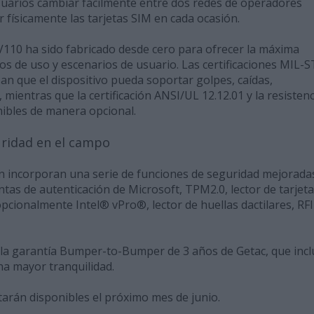
suarios cambiar fácilmente entre dos redes de operadores
r físicamente las tarjetas SIM en cada ocasión.
V110 ha sido fabricado desde cero para ofrecer la máxima
os de uso y escenarios de usuario. Las certificaciones MIL-
n que el dispositivo pueda soportar golpes, caídas,
 mientras que la certificación ANSI/UL 12.12.01 y la resistenc
nibles de manera opcional.
uridad en el campo
incorporan una serie de funciones de seguridad mejorada
as de autenticación de Microsoft, TPM2.0, lector de tarjet
opcionalmente Intel® vPro®, lector de huellas dactilares, RF
la garantía Bumper-to-Bumper de 3 años de Getac, que incl
na mayor tranquilidad.
arán disponibles el próximo mes de junio.