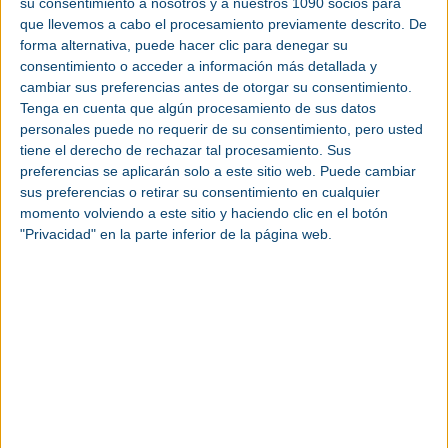
su consentimiento a nosotros y a nuestros 1090 socios para
de un mejor rendimiento del CNC y PLC.
que llevemos a cabo el procesamiento previamente descrito. De
forma alternativa, puede hacer clic para denegar su
El controlador SIMATIC S7-1500F integrado ofrece
consentimiento o acceder a información más detallada y
tiempos de ciclo 10 veces más rápidos que el
cambiar sus preferencias antes de otorgar su consentimiento.
anterior. En términos de velocidad, SINUMERIK
Tenga en cuenta que algún procesamiento de sus datos
ONE ayuda a optimizar los procesos de
ingeniería
personales puede no requerir de su consentimiento, pero usted
gracias a la virtualización SW completa del CNC +
tiene el derecho de rechazar tal procesamiento. Sus
PLC y su integración en TIA Portal. El nuevo
preferencias se aplicarán solo a este sitio web. Puede cambiar
sistema CNC de Siemens hace que la máquina-
sus preferencias o retirar su consentimiento en cualquier
herramienta sea más flexible y eficiente con un
momento volviendo a este sitio y haciendo clic en el botón
ahorro de tiempo y dinero considerables.
"Privacidad" en la parte inferior de la página web.
Durante el evento, la compañía mostrará también
otras soluciones como SINUMERIK Edge, para la
adquisición de datos de alta frecuencia, y
SINUMERIK MCU, basada en PC, que se emplea
para tecnologías especiales de máquina-
herramienta.
SINUMERIK ONE es una novedosa herramienta