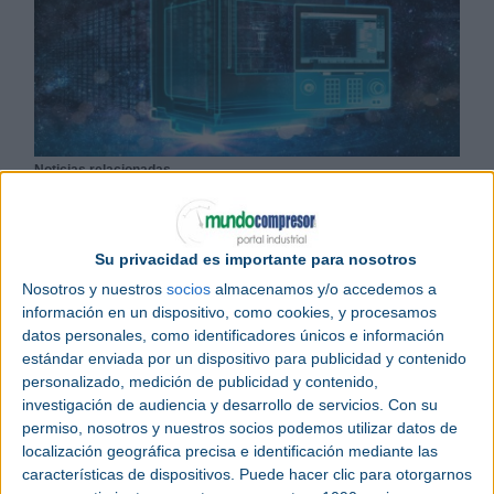
Noticias relacionadas
Siemens presenta el primer tranvía autónomo del mundo
Nuevas fuentes de alimentación de Siemens
Siemens presenta el nuevo PC industrial Simatic IPC127E
Su privacidad es importante para nosotros
Nosotros y nuestros
socios
almacenamos y/o accedemos a
Siemens
presentará en exclusiva el nuevo sistema
información en un dispositivo, como cookies, y procesamos
de control numérico (
CNC
) SINUMERIK ONE el
datos personales, como identificadores únicos e información
próximo 21 de enero en el Instituto
Máquina-
estándar enviada por un dispositivo para publicidad y contenido
Herramienta
(IMH) de Elgoibar (Guipuzkoa).
personalizado, medición de publicidad y contenido,
investigación de audiencia y desarrollo de servicios.
Con su
Durante el evento se mostrarán las ventajas que
permiso, nosotros y nuestros socios podemos utilizar datos de
ofrece SINUMERIK ONE en consonancia con el
localización geográfica precisa e identificación mediante las
Gemelo Digital. Este nuevo sistema CNC permite
características de dispositivos. Puede hacer clic para otorgarnos
maximizar la productividad de la máquina a través