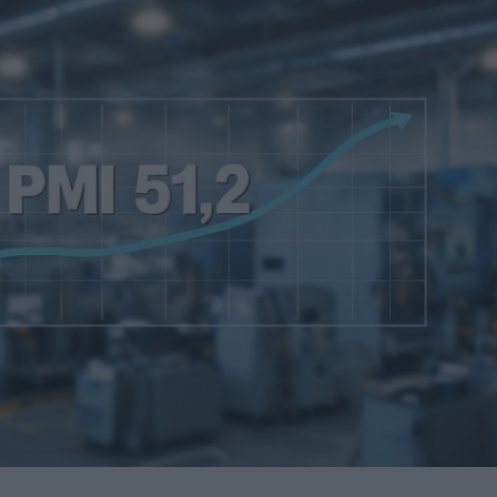
una central hidroeléctrica reversible en Asturias
sará nuevas oportunidades de negocio con grandes
nidades de negocio en la 10ª edición de AdditƐD
trucción de la depuradora de Cajamarca en Perú
itores de una veintena de países de los cinco continentes
miento para reducir averías y costes
 robot de 6 ejes Motoman GP215L
Nils Blanchard para acelerar el crecimiento sostenible en
 multiplicar inventario, urgencias ni costes ocultos
digital de pH/ORP de alta presión y alta temperatura