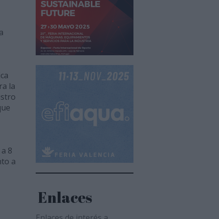
a
ica
ra la
istro
que
 a 8
nto a
Enlaces
Enlaces de interés a