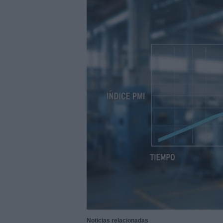
29/07/2026
|
La Barca Energía construirá 
29/07/2026
|
Subcontratación 2027 impul
fabricantes
28/07/2026
|
Innovación y nuevas oportu
27/07/2026
|
Aqualia se adjudica la cons
|
El bar como unidad de presión
27/07/2026
|
El MMH 2026 reunirá a expos
24/07/2026
|
Cómo digitalizar el manteni
24/07/2026
|
Yaskawa presenta el nuevo
23/07/2026
|
ELGi Compressors nombra a 
Europa
23/07/2026
|
Cómo escalar producción sin
07/08/2026
|
Emerson lanza nuevo sensor 
Noticias relacionadas