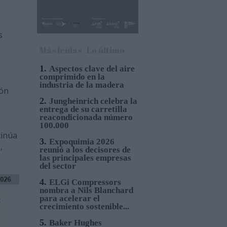
s
Más leídas
Lo último
1.
Aspectos clave del aire
comprimido en la
industria de la madera
ión
2.
Jungheinrich celebra la
entrega de su carretilla
reacondicionada número
100.000
tinúa
3.
Expoquimia 2026
,
reunió a los decisores de
las principales empresas
del sector
4.
ELGi Compressors
nombra a Nils Blanchard
para acelerar el
crecimiento sostenible...
5.
Baker Hughes