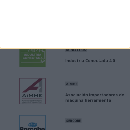
INE
Producción / precios
industriales
MINISTERIO
Industria Conectada 4.0
AIMHE
Asociación importadores de
máquina herramienta
SERCOBE