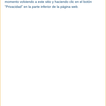
momento volviendo a este sitio y haciendo clic en el botón
equipos
de
manutención
”.
"Privacidad" en la parte inferior de la página web.
A partir de la ETV 216i, toda la producción de
carretillas retráctiles
se trasladará
progresivamente a la planta de Chomutov. Jiri
Rösner, Director de la planta de Chomutov,
Jungheinrich Chomutov s.r.o., añade: “Estamos
encantados de formar parte de la familia
Jungheinrich y de seguir escribiendo la historia de
éxito de las carretillas retráctiles aquí en
Chomutov. Nuestro sólido equipo local continúa
creciendo para convertir esta visión en realidad”.
Desde su introducción hace casi cinco años, la ETV
216i se ha convertido en el éxito de ventas de
Jungheinrich. Gracias al diseño revolucionario de la
carretilla, esta carretilla elevadora presenta una
ergonomía mejorada y es considerablemente más
compacta que otras carretillas retráctiles. La ETV
216i es la primera carretilla elevadora del mundo