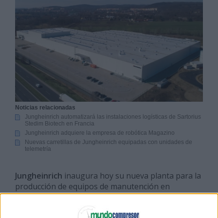
Noticias relacionadas
Jungheinrich automatizará las instalaciones logísticas de Sartorius
Stedim Biotech en Francia
Jungheinrich adquiere la empresa de robótica Magazino
Nuevas carretillas de Jungheinrich equipadas con unidades de
telemetría
Jungheinrich
inaugura hoy su nueva planta para la
producción de equipos de manutención en
Chomutov
(
República Checa
). En el futuro, la
empresa convertirá esta superficie de 37.000