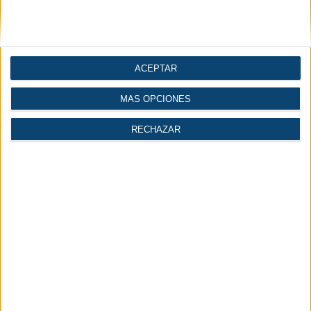
Industria 4.0
| Ingeniería
ACEPTAR
Gases
Logística
MÁS OPCIONES
RECHAZAR
Economía |
Industria del agua
Industria
INICIAR SESIÓN
REGÍSTRATE