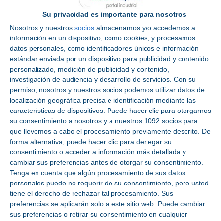
metros cuadrados situada a unos 85 kilómetros al
noroeste de Praga en el centro de su producción
Su privacidad es importante para nosotros
de carretillas retráctiles. En el marco del proyecto
Nosotros y nuestros
socios
almacenamos y/o accedemos a
de 60 millones de euros se crearán más de 350
información en un dispositivo, como cookies, y procesamos
nuevos puestos de trabajo. En junio, Jungheinrich
datos personales, como identificadores únicos e información
inició en Chomutov la producción del primer
estándar enviada por un dispositivo para publicidad y contenido
modelo de carretilla, la carretilla retráctil ETV 216i.
personalizado, medición de publicidad y contenido,
La planta es la más nueva de las doce plantas de
investigación de audiencia y desarrollo de servicios.
Con su
producción de Jungheinrich en todo el mundo y es
permiso, nosotros y nuestros socios podemos utilizar datos de
un componente central para aumentar la eficiencia
localización geográfica precisa e identificación mediante las
y la rentabilidad como parte de la Estrategia 2025+.
características de dispositivos. Puede hacer clic para otorgarnos
su consentimiento a nosotros y a nuestros 1092 socios para
Sabine Neuß, Chief Technology Officer de
que llevemos a cabo el procesamiento previamente descrito. De
Jungheinrich AG, dice: “Nuestra nueva planta en
forma alternativa, puede hacer clic para denegar su
Chomutov es una de las instalaciones de
consentimiento o acceder a información más detallada y
producción
de
carretillas elevadoras
más
cambiar sus preferencias antes de otorgar su consentimiento.
modernas del mundo y elevará nuestra producción
Tenga en cuenta que algún procesamiento de sus datos
personales puede no requerir de su consentimiento, pero usted
al siguiente nivel. Estamos ampliando la capacidad
tiene el derecho de rechazar tal procesamiento. Sus
dentro de nuestra red de producción en Europa y
preferencias se aplicarán solo a este sitio web. Puede cambiar
garantizando que en el futuro también se pueda
sus preferencias o retirar su consentimiento en cualquier
satisfacer la creciente demanda de nuestros